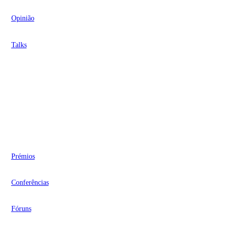
Opinião
Talks
Videocasts
Eventos
Prémios
Conferências
Fóruns