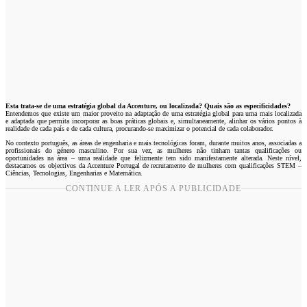
Esta trata-se de uma estratégia global da Accenture, ou localizada? Quais são as especificidades?
Entendemos que existe um maior proveito na adaptação de uma estratégia global para uma mais localizada
e adaptada que permita incorporar as boas práticas globais e, simultaneamente, alinhar os vários pontos à
realidade de cada país e de cada cultura, procurando-se maximizar o potencial de cada colaborador.
No contexto português, as áreas de engenharia e mais tecnológicas foram, durante muitos anos, associadas a
profissionais do género masculino. Por sua vez, as mulheres não tinham tantas qualificações ou
oportunidades na área – uma realidade que felizmente tem sido manifestamente alterada. Neste nível,
destacamos os objectivos da Accenture Portugal de recrutamento de mulheres com qualificações STEM –
Ciências, Tecnologias, Engenharias e Matemática.
CONTINUE A LER APÓS A PUBLICIDADE