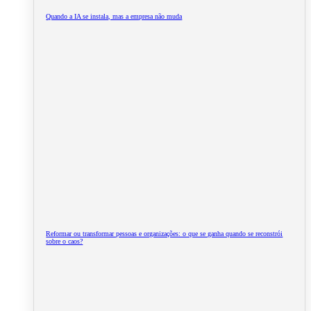
Quando a IA se instala, mas a empresa não muda
Reformar ou transformar pessoas e organizações: o que se ganha quando se reconstrói
sobre o caos?