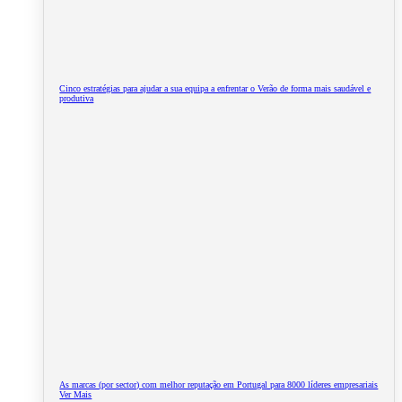
Cinco estratégias para ajudar a sua equipa a enfrentar o Verão de forma mais saudável e
produtiva
As marcas (por sector) com melhor reputação em Portugal para 8000 líderes empresariais
Ver Mais