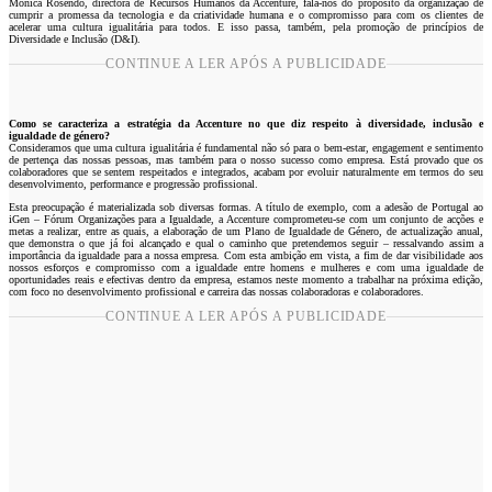
Mónica Rosendo, directora de Recursos Humanos da Accenture, fala-nos do propósito da organização de
cumprir a promessa da tecnologia e da criatividade humana e o compromisso para com os clientes de
acelerar uma cultura igualitária para todos. E isso passa, também, pela promoção de princípios de
Diversidade e Inclusão (D&I).
CONTINUE A LER APÓS A PUBLICIDADE
Como se caracteriza a estratégia da Accenture no que diz respeito à diversidade, inclusão e
igualdade de género?
Consideramos que uma cultura igualitária é fundamental não só para o bem-estar, engagement e sentimento
de pertença das nossas pessoas, mas também para o nosso sucesso como empresa. Está provado que os
colaboradores que se sentem respeitados e integrados, acabam por evoluir naturalmente em termos do seu
desenvolvimento, performance e progressão profissional.
Esta preocupação é materializada sob diversas formas. A título de exemplo, com a adesão de Portugal ao
iGen – Fórum Organizações para a Igualdade, a Accenture comprometeu-se com um conjunto de acções e
metas a realizar, entre as quais, a elaboração de um Plano de Igualdade de Género, de actualização anual,
que demonstra o que já foi alcançado e qual o caminho que pretendemos seguir – ressalvando assim a
importância da igualdade para a nossa empresa. Com esta ambição em vista, a fim de dar visibilidade aos
nossos esforços e compromisso com a igualdade entre homens e mulheres e com uma igualdade de
oportunidades reais e efectivas dentro da empresa, estamos neste momento a trabalhar na próxima edição,
com foco no desenvolvimento profissional e carreira das nossas colaboradoras e colaboradores.
CONTINUE A LER APÓS A PUBLICIDADE