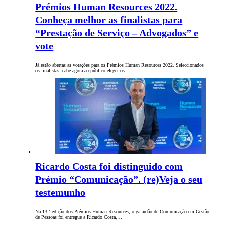
Prémios Human Resources 2022.
Conheça melhor as finalistas para
“Prestação de Serviço – Advogados” e
vote
Já estão abertas as votações para os Prémios Human Resources 2022. Seleccionados
os finalistas, cabe agora ao público eleger os…
Ricardo Costa foi distinguido com
Prémio “Comunicação”. (re)Veja o seu
testemunho
Na 13.ª edição dos Prémios Human Resources, o galardão de Comunicação em Gestão
de Pessoas foi entregue a Ricardo Costa,…