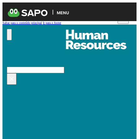
MENU
Saltar para o conteúdo principal
Ir para o footer
Pesquisar no site
Pesquisar
×