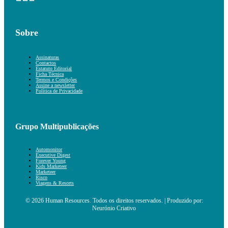
Sobre
Assinaturas
Contactos
Estatuto Editorial
Ficha Técnica
Termos e Condições
Assine a newsletter
Política de Privacidade
Grupo Multipublicações
Automonitor
Executive Digest
Forever Young
Kids Marketeer
Marketeer
Risco
Viagens & Resorts
© 2026 Human Resources. Todos os direitos reservados. | Produzido por:
Neurónio Criativo