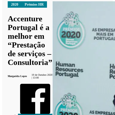
2020
Prémios HR
Accenture
Portugal é a
melhor em
“Prestação
de serviços –
Consultoria”
19 de Outubro 2020
Margarida Lopes
| 13:00