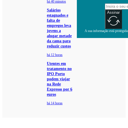
há 40 minutos
Salários
Assinar
estagnados e
falta de
empregos leva
jovens a
A sua informação está protegida.
alugar metade
da cama para
reduzir custos
há 12 horas
Utentes em
tratamento no
IPO Porto
podem viajar
na Rede
Expresso por 6
euros
há 14 horas