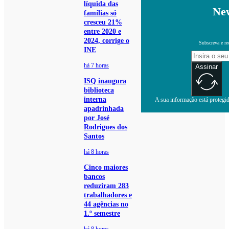
líquida das
New
famílias só
cresceu 21%
entre 2020 e
2024, corrige o
Subscreva e re
INE
há 7 horas
Assinar
ISQ inaugura
biblioteca
interna
A sua informação está protegida
apadrinhada
por José
Rodrigues dos
Santos
há 8 horas
Cinco maiores
bancos
reduziram 283
trabalhadores e
44 agências no
1.º semestre