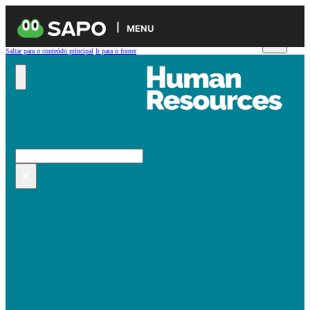
MENU
Saltar para o conteúdo principal
Ir para o footer
Pesquisar no site
Pesquisar
×