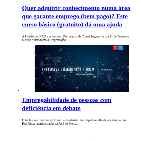
Quer adquirir conhecimento numa área
que garante emprego (bem pago)? Este
curso básico (gratuito) dá uma ajuda
A Plataforma NAU e o Instituto Politécnico de Tomar lançam no dia 21 de Fevereiro
o curso “Introdução à Programação:…
Empregabilidade de pessoas com
deficiência em debate
O Inclusive Community Forum – Leadership for Impact resulta de um desafio que
Rui Diniz, administrador da José de Mello…