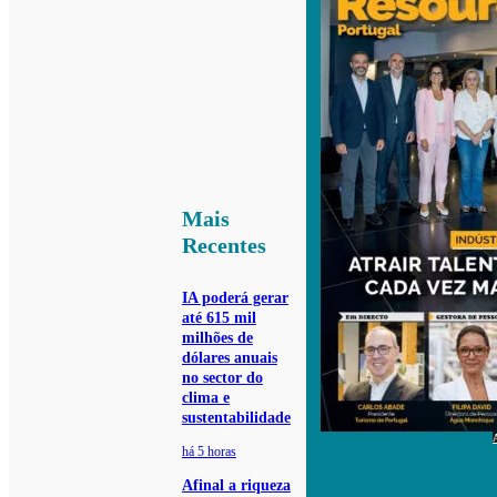
Mais
Recentes
IA poderá gerar
até 615 mil
milhões de
dólares anuais
no sector do
clima e
sustentabilidade
há 5 horas
Afinal a riqueza