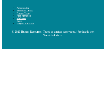
Automonitor
Executive Digest
Forever Young
Kids Marketeer
Marketeer
Risco
Viagens & Resorts
© 2026 Human Resources. Todos os direitos reservados. | Produzido por:
Neurónio Criativo