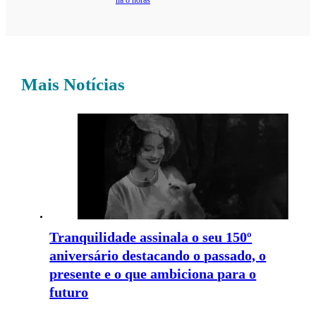
há 8 horas
Mais Notícias
Tranquilidade assinala o seu 150º
aniversário destacando o passado, o
presente e o que ambiciona para o
futuro