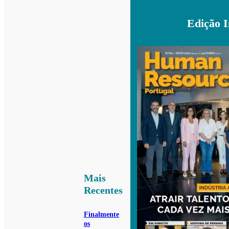
Edição 
Mais
Recentes
Finalmente
os