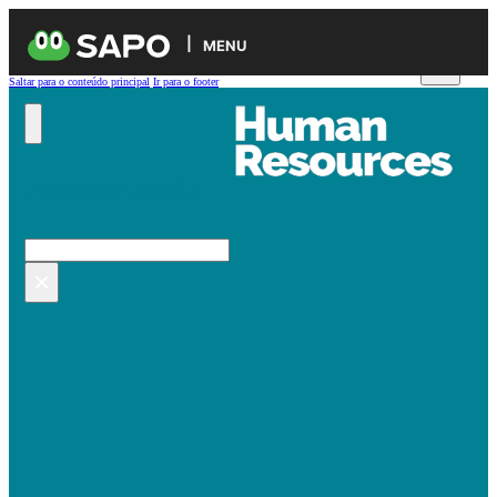
MENU
Saltar para o conteúdo principal
Ir para o footer
Pesquisar no site
Pesquisar
×