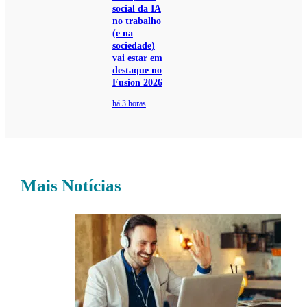
social da IA
no trabalho
(e na
sociedade)
vai estar em
destaque no
Fusion 2026
há 3 horas
Mais Notícias