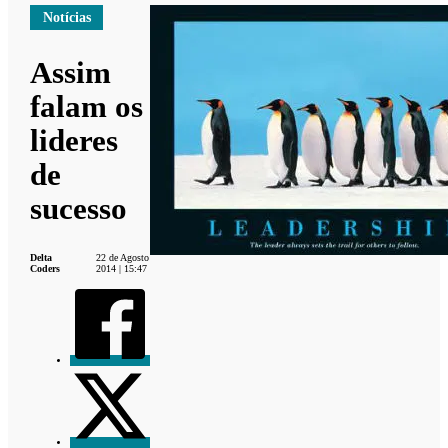
Notícias
Assim
falam os
lideres
de
sucesso
Delta
22 de Agosto
Coders
2014 | 15:47