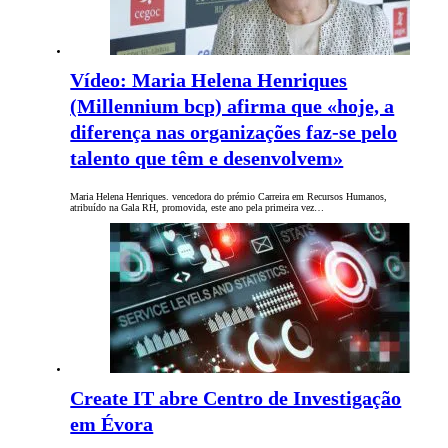
Vídeo: Maria Helena Henriques
(Millennium bcp) afirma que «hoje, a
diferença nas organizações faz-se pelo
talento que têm e desenvolvem»
Maria Helena Henriques. vencedora do prémio Carreira em Recursos Humanos,
atribuído na Gala RH, promovida, este ano pela primeira vez…
Create IT abre Centro de Investigação
em Évora