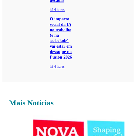
décadas
há 4 horas
O impacto
social da IA
no trabalho
(e na
sociedade)
vai estar em
destaque no
Fusion 2026
há 4 horas
Mais Notícias