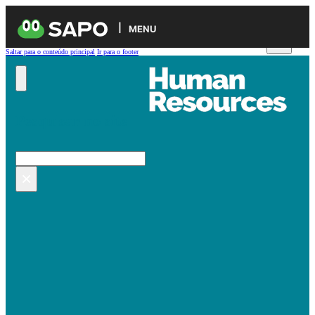
MENU
Saltar para o conteúdo principal
Ir para o footer
Pesquisar no site
Pesquisar
×