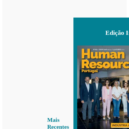
Edição 
Mais
Recentes