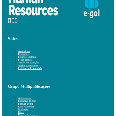
Sobre
Assinaturas
Contactos
Estatuto Editorial
Ficha Técnica
Termos e Condições
Assine a newsletter
Política de Privacidade
Grupo Multipublicações
Automonitor
Executive Digest
Forever Young
Kids Marketeer
Marketeer
Risco
Viagens & Resorts