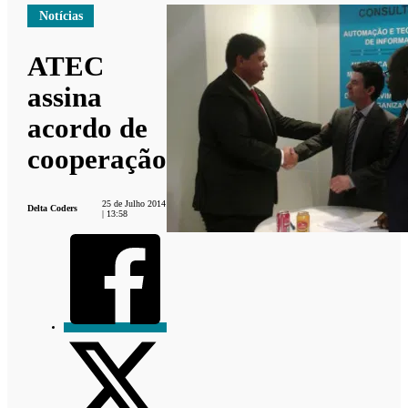
Notícias
ATEC
assina
acordo de
cooperação
25 de Julho 2014
Delta Coders
| 13:58