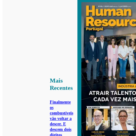
Mais
Recentes
Finalmente
os
combustíveis
vão voltar a
descer. E
descem dois
dígitos