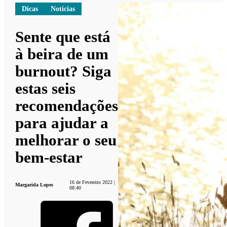
Dicas
Notícias
Sente que está
à beira de um
burnout? Siga
estas seis
recomendações
para ajudar a
melhorar o seu
bem-estar
16 de Fevereiro 2022 |
Margarida Lopes
08:40