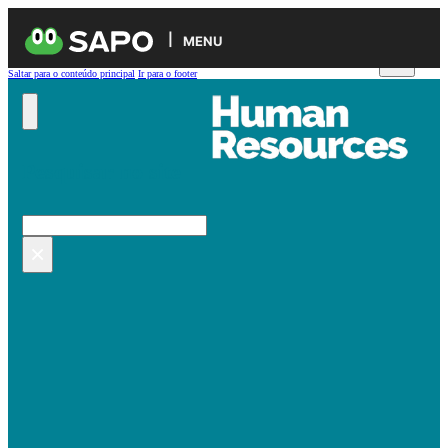
MENU
Saltar para o conteúdo principal
Ir para o footer
Pesquisar no site
Pesquisar
×