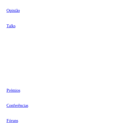
Opinião
Talks
Videocasts
Eventos
Prémios
Conferências
Fóruns