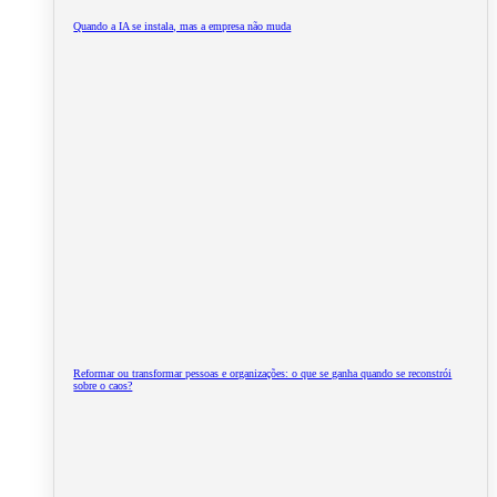
Quando a IA se instala, mas a empresa não muda
Reformar ou transformar pessoas e organizações: o que se ganha quando se reconstrói
sobre o caos?