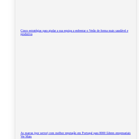
Cinco estratégias para ajudar a sua equipa a enfrentar o Verão de forma mais saudável e
produtiva
As marcas (por sector) com melhor reputação em Portugal para 8000 líderes empresariais
Ver Mais