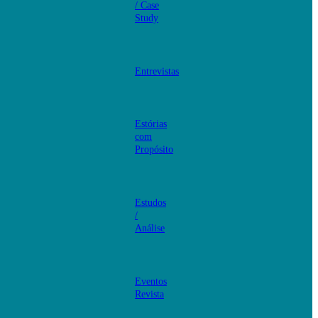
/ Case
Study
Entrevistas
Estórias
com
Propósito
Estudos
/
Análise
Eventos
Revista