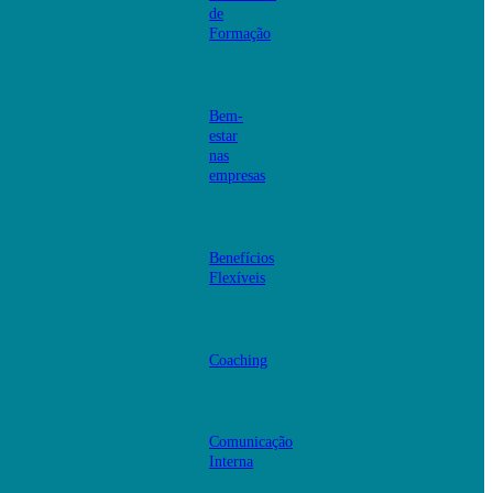
de
Formação
Bem-
estar
nas
empresas
Benefícios
Flexíveis
Coaching
Comunicação
Interna