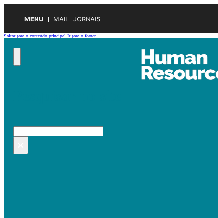
MENU
MAIL
JORNAIS
Saltar para o conteúdo principal
Ir para o footer
Pesquisar no site
Pesquisar
×