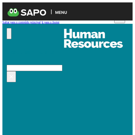
MENU
Saltar para o conteúdo principal
Ir para o footer
Pesquisar no site
Pesquisar
×