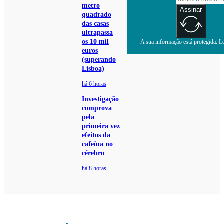
metro
Assinar
quadrado
das casas
ultrapassa
os 10 mil
A sua informação está protegida. Le
euros
(superando
Lisboa)
há 6 horas
Investigação
comprova
pela
primeira vez
efeitos da
cafeína no
cérebro
há 8 horas