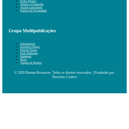
Ficha Técnica
Termos e Condições
Assine a newsletter
Política de Privacidade
Grupo Multipublicações
Automonitor
Executive Digest
Forever Young
Kids Marketeer
Marketeer
Risco
Viagens & Resorts
© 2026 Human Resources. Todos os direitos reservados. | Produzido por:
Neurónio Criativo