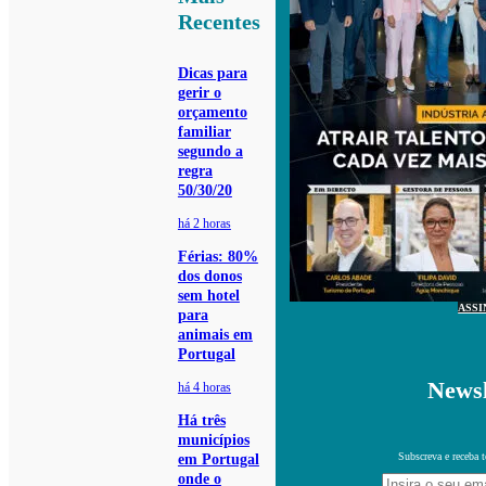
Recentes
Dicas para
gerir o
orçamento
familiar
segundo a
regra
50/30/20
há 2 horas
Férias: 80%
dos donos
sem hotel
ASSI
para
animais em
Portugal
Newsl
há 4 horas
Há três
municípios
Subscreva e receba 
em Portugal
onde o