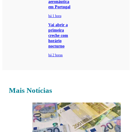
aeronáutica
em Portugal
há 1 hora
Vai abrir a
primeira
creche com
horário
nocturno
há 2 horas
Mais Notícias