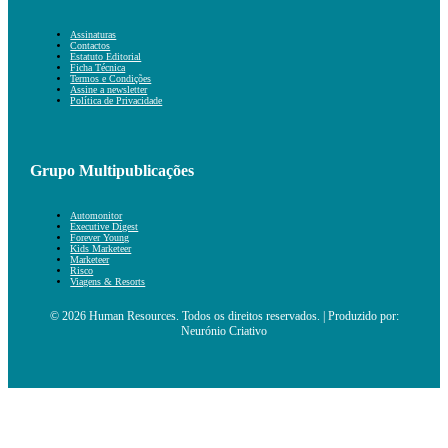
Assinaturas
Contactos
Estatuto Editorial
Ficha Técnica
Termos e Condições
Assine a newsletter
Política de Privacidade
Grupo Multipublicações
Automonitor
Executive Digest
Forever Young
Kids Marketeer
Marketeer
Risco
Viagens & Resorts
© 2026 Human Resources. Todos os direitos reservados. | Produzido por:
Neurónio Criativo