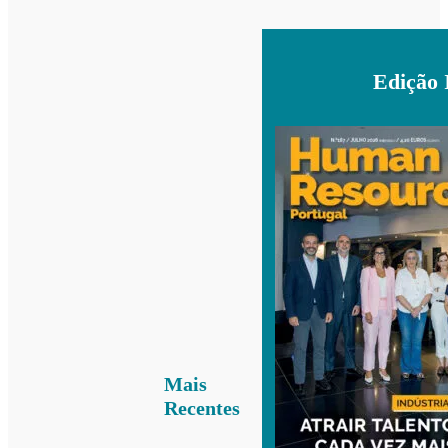
Edição 
Mais
Recentes