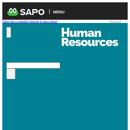
MENU
Saltar para o conteúdo principal
Ir para o footer
Pesquisar no site
Pesquisar
×