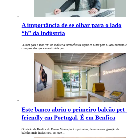
A importância de se olhar para o lado
“h” da indústria
«Olhar para o lado “h” da indústria farmacêutica significa olhar para o lado humano e
compreender que é constituída por…
Este banco abriu o primeiro balcão pet-
friendly em Portugal. É em Benfica
O balcão de Benfica do Banco Montepio é o primeiro, de uma nova geração de
balcões mais inclusivos, em que…