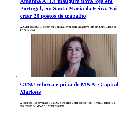
Amanhã ALDI inaugura nova loja em
Portugal, em Santa Maria da Feira. Vai
criar 20 postos de trabalho
A ALDI continua a crescer em Portugal e vai abrir uma nova loja em Santa Maria da
Feira, já esta…
CTSU reforça equipa de M&A e Capital
Markets
A sociedade de advogados CTSU, a Deloitte Legal practice em Portugal, reforçou a
sua equipa de M&A e Capital Markets…