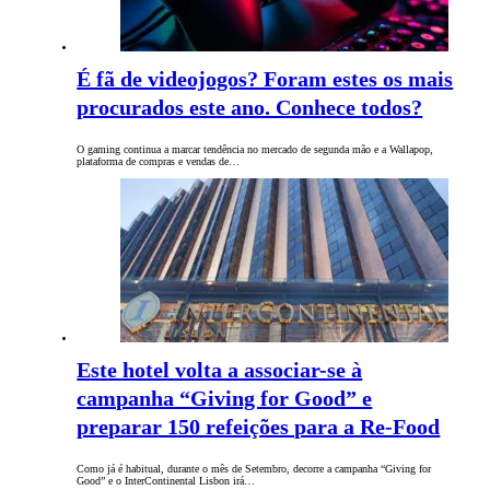
É fã de videojogos? Foram estes os mais
procurados este ano. Conhece todos?
O gaming continua a marcar tendência no mercado de segunda mão e a Wallapop,
plataforma de compras e vendas de…
Este hotel volta a associar-se à
campanha “Giving for Good” e
preparar 150 refeições para a Re-Food
Como já é habitual, durante o mês de Setembro, decorre a campanha “Giving for
Good” e o InterContinental Lisbon irá…