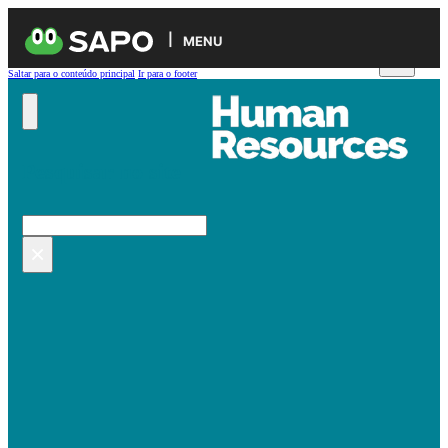
MENU
Saltar para o conteúdo principal
Ir para o footer
Pesquisar no site
Pesquisar
×