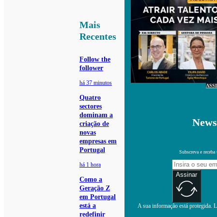
Mais
Recentes
Follow the
follower
há 37 minutos
ASS
Quatro
sectores
dominam a
Newsl
criação de
novas
empresas em
Portugal
Subscreva e receba 
há 1 hora
Assinar
Como a
Geração Z
em Portugal
está a
A sua informação está protegida. Le
redefinir