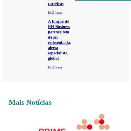
carreiras
há 2 horas
A função de
RH Business
partner tem
de ser
redesenhada,
alerta
especialista
global
há 2 horas
Mais Notícias