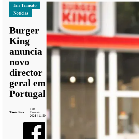
Em Trânsito
Notícias
Burger
King
anuncia
novo
director
geral em
Portugal
8 de
Tânia Reis
Fevereiro
2024 | 11:50