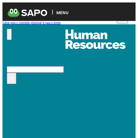
MENU
Saltar para o conteúdo principal
Ir para o footer
Pesquisar no site
Pesquisar
×