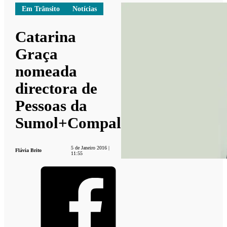
Em Trânsito
Notícias
Catarina
Graça
nomeada
directora de
Pessoas da
Sumol+Compal
5 de Janeiro 2016 |
Flávia Brito
11:55