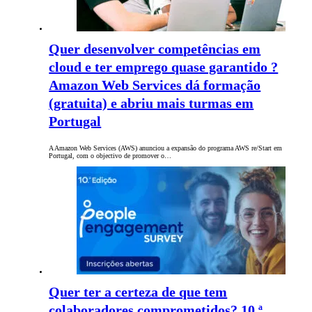
Quer desenvolver competências em
cloud e ter emprego quase garantido ?
Amazon Web Services dá formação
(gratuita) e abriu mais turmas em
Portugal
A Amazon Web Services (AWS) anunciou a expansão do programa AWS re/Start em
Portugal, com o objectivo de promover o…
Quer ter a certeza de que tem
colaboradores comprometidos? 10.ª