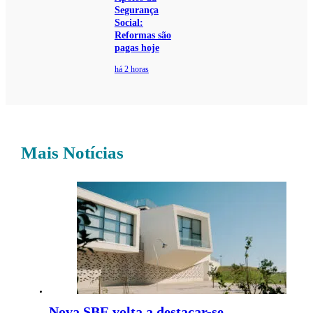
Segurança
Social:
Reformas são
pagas hoje
há 2 horas
Mais Notícias
Nova SBE volta a destacar-se