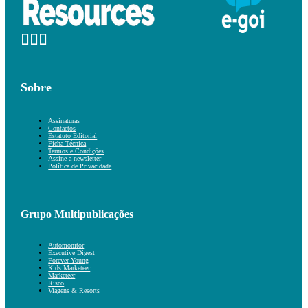
Sobre
Assinaturas
Contactos
Estatuto Editorial
Ficha Técnica
Termos e Condições
Assine a newsletter
Política de Privacidade
Grupo Multipublicações
Automonitor
Executive Digest
Forever Young
Kids Marketeer
Marketeer
Risco
Viagens & Resorts