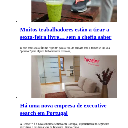
Muitos trabalhadores estão a tirar a
sexta-feira livre… sem a chefia saber
O que antes era o último "sprint" para o fim-de-semana está a tornar-se um dia
“pessoal” para alguns trabalhadores remotos,…
Há uma nova empresa de executive
search em Portugal
A Header™ é a nova empresa sediada em Portugal, especializada no segmento
executivo e nas temáticas da liderança. Tendo como…