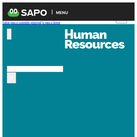
MENU
Saltar para o conteúdo principal
Ir para o footer
Pesquisar no site
Pesquisar
×