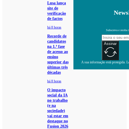
Lusa lança
site de
Newsl
verificação
de factos
há 8 horas
Subscreva e receba 
Recorde de
candidatos
Assinar
na 1.ª fase
de acesso ao
ensino
superior das
A sua informação está protegida. Le
últimas três
décadas
há 8 horas
O impacto
social da IA
no trabalho
(e na
sociedade)
vai estar em
destaque no
Fusion 2026