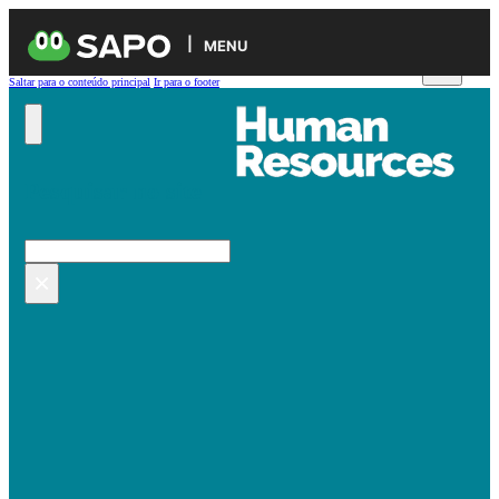
MENU
Saltar para o conteúdo principal
Ir para o footer
Pesquisar no site
Pesquisar
×