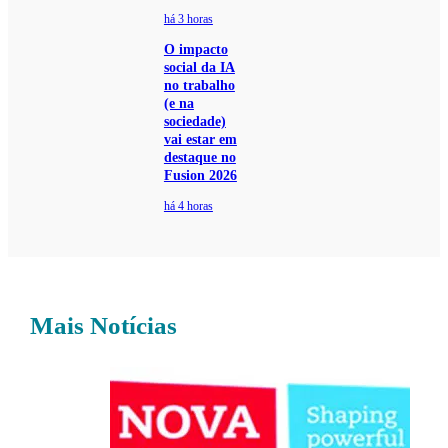
há 3 horas
O impacto
social da IA
no trabalho
(e na
sociedade)
vai estar em
destaque no
Fusion 2026
há 4 horas
Mais Notícias