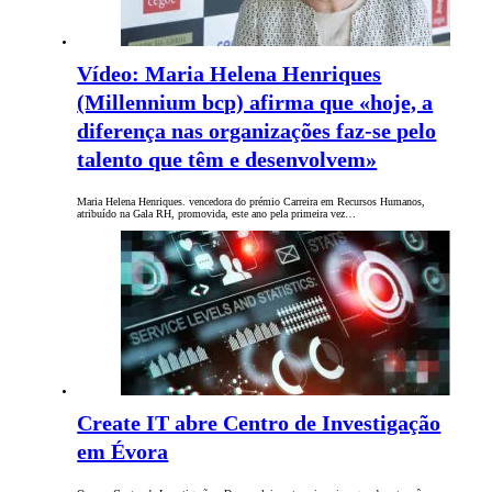
Vídeo: Maria Helena Henriques
(Millennium bcp) afirma que «hoje, a
diferença nas organizações faz-se pelo
talento que têm e desenvolvem»
Maria Helena Henriques. vencedora do prémio Carreira em Recursos Humanos,
atribuído na Gala RH, promovida, este ano pela primeira vez…
Create IT abre Centro de Investigação
em Évora