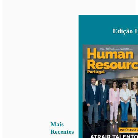
Edição 
Mais
Recentes