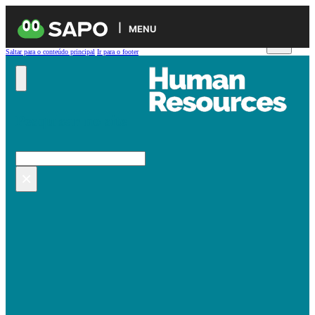
MENU
Saltar para o conteúdo principal
Ir para o footer
Pesquisar no site
Pesquisar
×