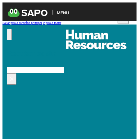
MENU
Saltar para o conteúdo principal
Ir para o footer
Pesquisar no site
Pesquisar
×