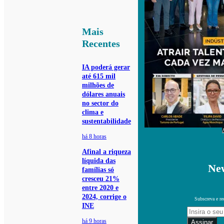
Mais
Recentes
IA poderá gerar
até 615 mil
milhões de
dólares anuais
no sector do
clima e
sustentabilidade
há 8 horas
Afinal a riqueza
líquida das
New
famílias só
cresceu 21%
entre 2020 e
2024, corrige o
Subscreva e re
INE
há 9 horas
Assinar