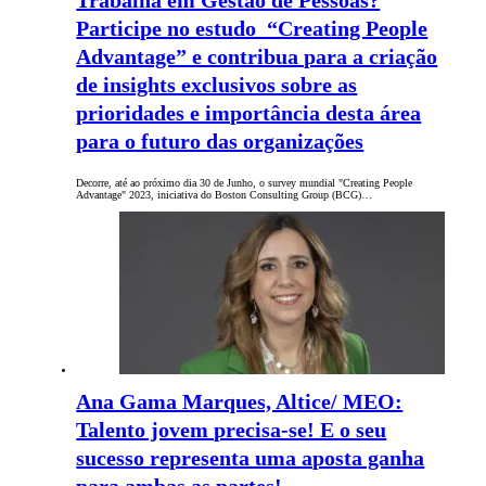
Trabalha em Gestão de Pessoas?
Participe no estudo “Creating People
Advantage” e contribua para a criação
de insights exclusivos sobre as
prioridades e importância desta área
para o futuro das organizações
Decorre, até ao próximo dia 30 de Junho, o survey mundial "Creating People
Advantage" 2023, iniciativa do Boston Consulting Group (BCG)…
Ana Gama Marques, Altice/ MEO:
Talento jovem precisa-se! E o seu
sucesso representa uma aposta ganha