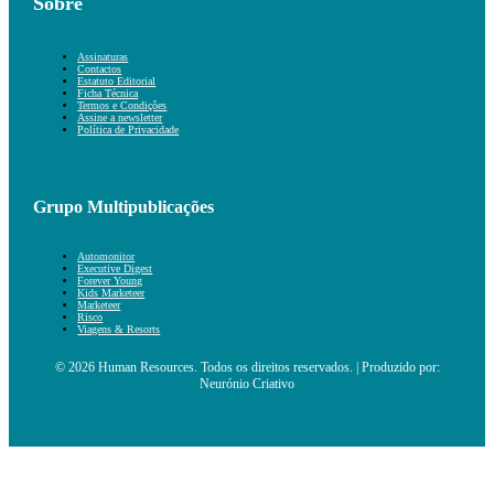
Sobre
Assinaturas
Contactos
Estatuto Editorial
Ficha Técnica
Termos e Condições
Assine a newsletter
Política de Privacidade
Grupo Multipublicações
Automonitor
Executive Digest
Forever Young
Kids Marketeer
Marketeer
Risco
Viagens & Resorts
© 2026 Human Resources. Todos os direitos reservados. | Produzido por:
Neurónio Criativo