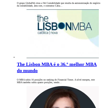
O grupo GlobalWe criou a We Contabilidade que resulta da autonomização do negócio
da contabilidade, área core, e contratou Cátia…
The Lisbon MBA é o 36.º melhor MBA
do mundo
O MBA subiu 16 posições no ranking do Financial Times. A nível europeu, este
MBA também subiu quatro posições, sendo…