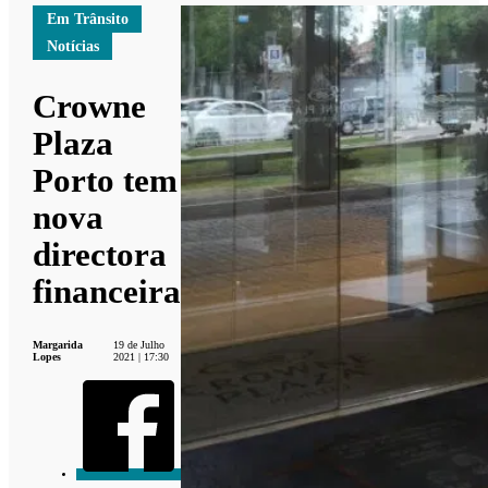
Em Trânsito
Notícias
Crowne
Plaza
Porto tem
nova
directora
financeira
Margarida
19 de Julho
Lopes
2021 | 17:30