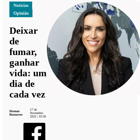
Notícias
Opinião
Deixar
de
fumar,
ganhar
vida: um
dia de
cada vez
17 de
Human
Novembro
Resources
2025 | 10:30