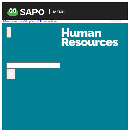
MENU
Saltar para o conteúdo principal
Ir para o footer
Pesquisar no site
Pesquisar
×