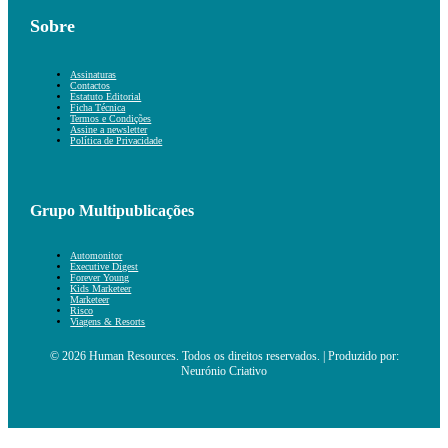
Sobre
Assinaturas
Contactos
Estatuto Editorial
Ficha Técnica
Termos e Condições
Assine a newsletter
Política de Privacidade
Grupo Multipublicações
Automonitor
Executive Digest
Forever Young
Kids Marketeer
Marketeer
Risco
Viagens & Resorts
© 2026 Human Resources. Todos os direitos reservados. | Produzido por:
Neurónio Criativo