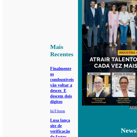
Mais
Recentes
Finalmente
os
combustíveis
vão voltar a
descer. E
descem dois
dígitos
ASS
há 8 horas
Lusa lança
site de
Newsl
verificação
de factos