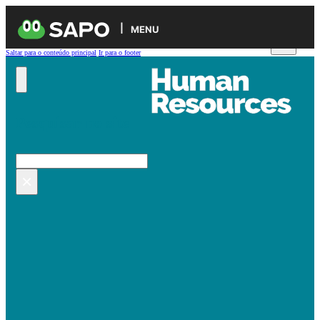
MENU
Saltar para o conteúdo principal
Ir para o footer
Pesquisar no site
Pesquisar
×