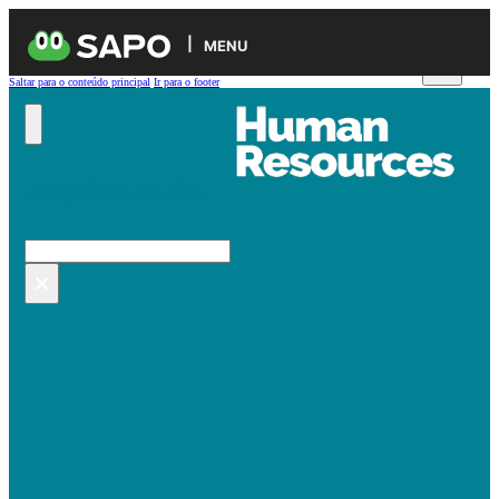
MENU
Saltar para o conteúdo principal
Ir para o footer
Pesquisar no site
Pesquisar
×