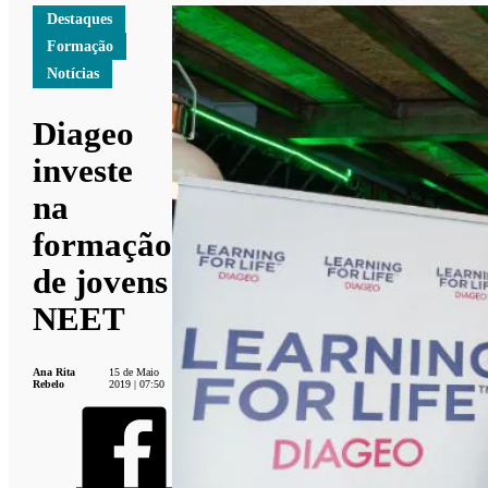
Destaques
Formação
Notícias
Diageo
investe
na
formação
de jovens
NEET
Ana Rita
15 de Maio
Rebelo
2019 | 07:50