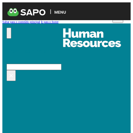
MENU
Saltar para o conteúdo principal
Ir para o footer
Pesquisar no site
Pesquisar
×