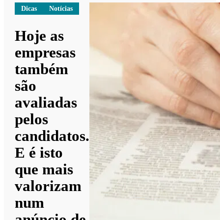
Dicas
Notícias
Hoje as
empresas
também
são
avaliadas
pelos
candidatos.
E é isto
que mais
valorizam
num
anúncio de