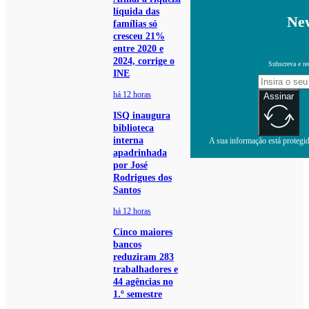
líquida das
New
famílias só
cresceu 21%
entre 2020 e
2024, corrige o
Subscreva e re
INE
há 12 horas
Assinar
ISQ inaugura
biblioteca
interna
A sua informação está protegida
apadrinhada
por José
Rodrigues dos
Santos
há 12 horas
Cinco maiores
bancos
reduziram 283
trabalhadores e
44 agências no
1.º semestre