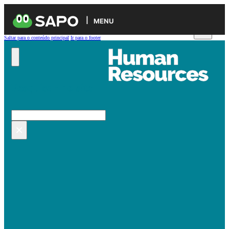
MENU
Saltar para o conteúdo principal
Ir para o footer
Pesquisar no site
Pesquisar
×