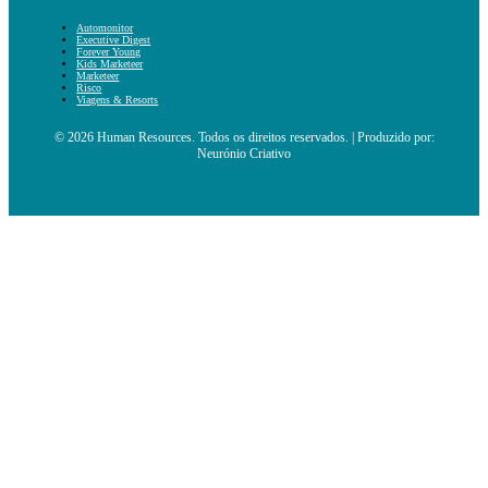
Automonitor
Executive Digest
Forever Young
Kids Marketeer
Marketeer
Risco
Viagens & Resorts
© 2026 Human Resources. Todos os direitos reservados. | Produzido por:
Neurónio Criativo