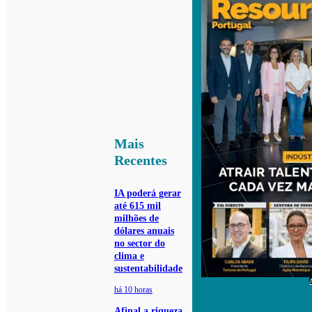
Mais
Recentes
IA poderá gerar
até 615 mil
milhões de
dólares anuais
no sector do
clima e
sustentabilidade
há 10 horas
Afinal a riqueza