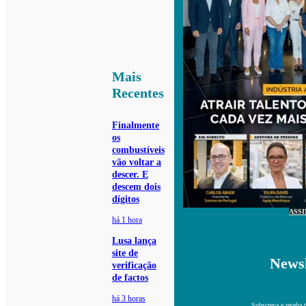
Mais
Recentes
Finalmente
os
combustíveis
vão voltar a
descer. E
descem dois
dígitos
ASS
há 1 hora
Lusa lança
site de
Newsl
verificação
de factos
há 3 horas
Subscreva e receba 