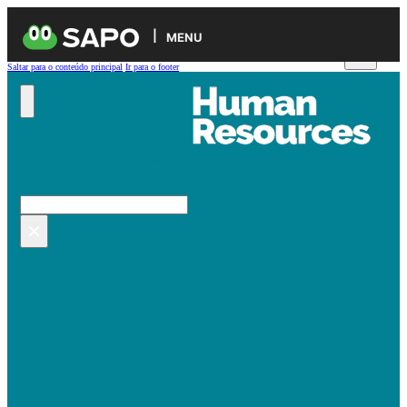
MENU
Saltar para o conteúdo principal
Ir para o footer
Pesquisar no site
Pesquisar
×