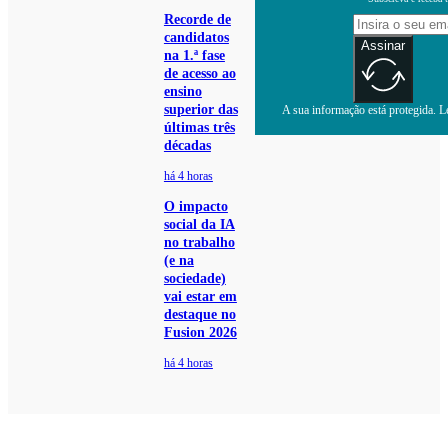
Recorde de
candidatos
Assinar
na 1.ª fase
de acesso ao
ensino
superior das
A sua informação está protegida. Le
últimas três
décadas
há 4 horas
O impacto
social da IA
no trabalho
(e na
sociedade)
vai estar em
destaque no
Fusion 2026
há 4 horas