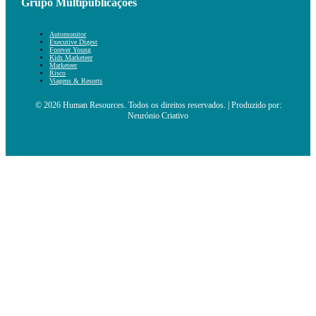
Grupo Multipublicações
Automonitor
Executive Digest
Forever Young
Kids Marketeer
Marketeer
Risco
Viagens & Resorts
© 2026 Human Resources. Todos os direitos reservados. | Produzido por:
Neurónio Criativo