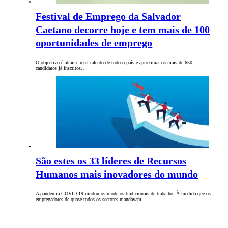
Festival de Emprego da Salvador
Caetano decorre hoje e tem mais de 100
oportunidades de emprego
O objectivo é atrair e reter talento de todo o país e aproximar os mais de 650
candidatos já inscritos…
São estes os 33 líderes de Recursos
Humanos mais inovadores do mundo
A pandemia COVID-19 mudou os modelos tradicionais de trabalho. À medida que os
empregadores de quase todos os sectores mandavam…