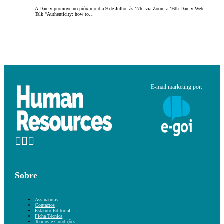
A Darefy promove no próximo dia 9 de Julho, às 17h, via Zoom a 16th Darefy Web-
Talk "Authenticity: how to…
E-mail marketing por:
Sobre
Assinaturas
Contactos
Estatuto Editorial
Ficha Técnica
Termos e Condições