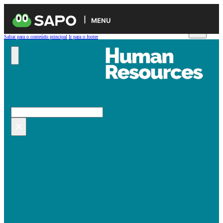
MENU
Saltar para o conteúdo principal
Ir para o footer
Pesquisar no site
Pesquisar
×