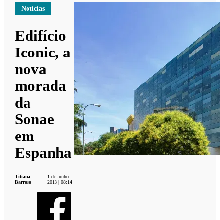
Notícias
Edifício
Iconic, a
nova
morada
da
Sonae
em
Espanha
Titiana
1 de Junho
Barroso
2018 | 08:14