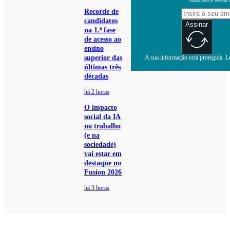
Subscreva e receba 
Recorde de
candidatos
Assinar
na 1.ª fase
de acesso ao
ensino
superior das
A sua informação está protegida. Le
últimas três
décadas
há 2 horas
O impacto
social da IA
no trabalho
(e na
sociedade)
vai estar em
destaque no
Fusion 2026
há 3 horas