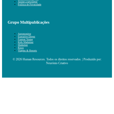
Assine a newsletter
Política de Privacidade
Grupo Multipublicações
Automonitor
Executive Digest
Forever Young
Kids Marketeer
Marketeer
Risco
Viagens & Resorts
© 2026 Human Resources. Todos os direitos reservados. | Produzido por:
Neurónio Criativo