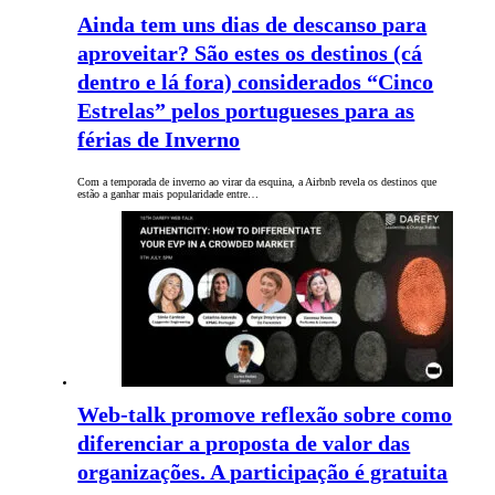
Ainda tem uns dias de descanso para
aproveitar? São estes os destinos (cá
dentro e lá fora) considerados “Cinco
Estrelas” pelos portugueses para as
férias de Inverno
Com a temporada de inverno ao virar da esquina, a Airbnb revela os destinos que
estão a ganhar mais popularidade entre…
Web-talk promove reflexão sobre como
diferenciar a proposta de valor das
organizações. A participação é gratuita