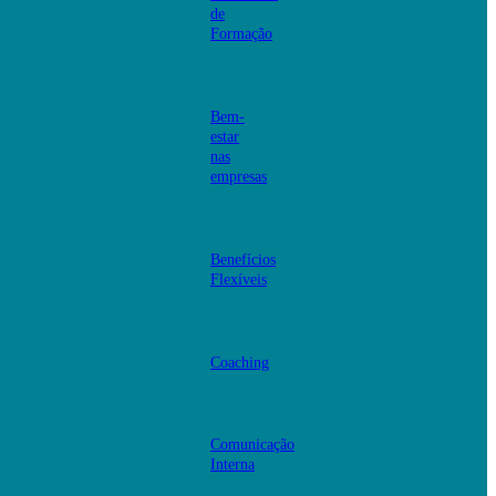
de
Formação
Bem-
estar
nas
empresas
Benefícios
Flexíveis
Coaching
Comunicação
Interna