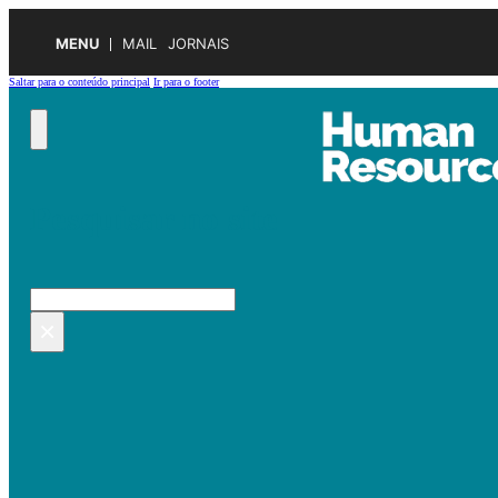
MENU
MAIL
JORNAIS
Saltar para o conteúdo principal
Ir para o footer
Pesquisar no site
Pesquisar
×