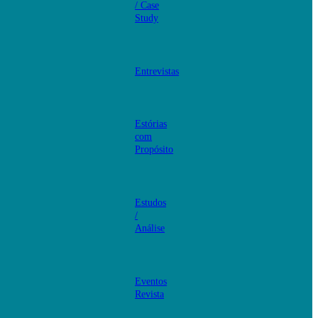
/ Case
Study
Entrevistas
Estórias
com
Propósito
Estudos
/
Análise
Eventos
Revista