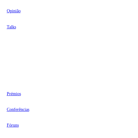
Opinião
Talks
Videocasts
Eventos
Prémios
Conferências
Fóruns