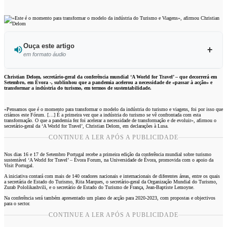
Ouça este artigo
em formato áudio
Ouvir este artigo
Christian Delom, secretário-geral da conferência mundial ‘A World for Travel’ – que decorrerá em
Setembro, em Évora -, sublinhou que a pandemia acelerou a necessidade de «passar à acção» e
transformar a indústria do turismo, em termos de sustentabilidade.
«Pensamos que é o momento para transformar o modelo da indústria do turismo e viagens, foi por isso que
criámos este Fórum. […] É a primeira vez que a indústria do turismo se vê confrontada com esta
transformação. O que a pandemia fez foi acelerar a necessidade de transformação e de evoluir», afirmou o
secretário-geral da ‘A World for Travel’, Christian Delom, em declarações à Lusa.
CONTINUE A LER APÓS A PUBLICIDADE
Nos dias 16 e 17 de Setembro Portugal recebe a primeira edição da conferência mundial sobre turismo
sustentável ‘A World for Travel’ – Évora Forum, na Universidade de Évora, promovida com o apoio da
Visit Portugal.
A iniciativa contará com mais de 140 oradores nacionais e internacionais de diferentes áreas, entre os quais
a secretária de Estado do Turismo, Rita Marques, o secretário-geral da Organização Mundial do Turismo,
Zurab Pololikashvili, e o secretário de Estado do Turismo de França, Jean-Baptiste Lemoyne.
Na conferência será também apresentado um plano de acção para 2020-2023, com propostas e objectivos
para o sector.
CONTINUE A LER APÓS A PUBLICIDADE