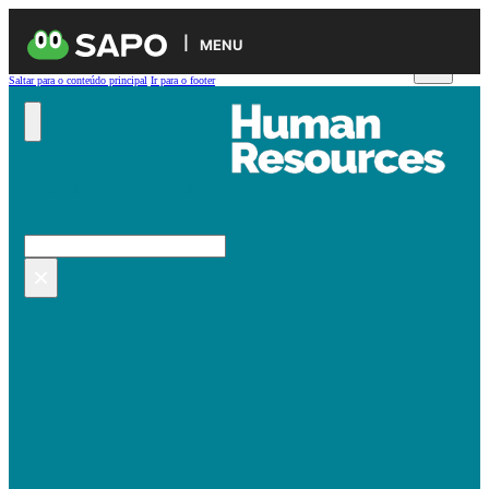
MENU
Saltar para o conteúdo principal
Ir para o footer
Pesquisar no site
Pesquisar
×