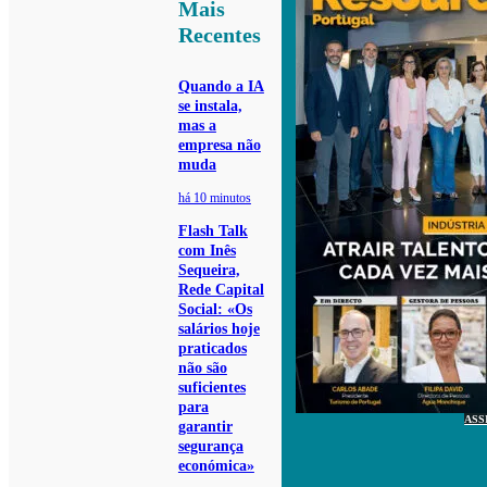
Mais
Recentes
Quando a IA
se instala,
mas a
empresa não
muda
há 10 minutos
Flash Talk
com Inês
Sequeira,
Rede Capital
Social: «Os
salários hoje
praticados
não são
suficientes
para
ASS
garantir
segurança
económica»