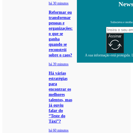
News
há 30 minutos
Reformar ou
transformar
Subscreva e receba
pessoas e
organizações:
o que se
Assinar
ganha
quando se
reconstrói
sobre o caos?
A sua informação está protegida. L
há 39 minutos
Há várias
estratégias
para
encontrar os
melhores
talentos, mas
já ouviu
falar do
“Teste do
Táxi”?
há 60 minutos