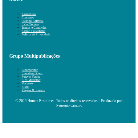
Assinaturas
Contactos
Estatuto Editorial
Ficha Técnica
Termos e Condições
Assine a newsletter
Política de Privacidade
Grupo Multipublicações
Automonitor
Executive Digest
Forever Young
Kids Marketeer
Marketeer
Risco
Viagens & Resorts
© 2026 Human Resources. Todos os direitos reservados. | Produzido por:
Neurónio Criativo