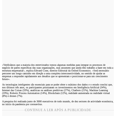
«Verificámos que a maioria dos entrevistados tomou algumas medidas para integrar os processos de
negócio de partes específicas das suas organizações, mas assumem que ainda têm trabalho a fazer em toda a
estrutura empresarial», explica Edward Cone, director Editorial da Oxford Economics. «Será necessário
percorrer um longo caminho em direção a uma completa interconectividade, no sentido de ajudar as
empresas a responder rapidamente aos desafios que se apresentam e posicionar-se para um crescimento
futuro».
As tecnologias inteligentes são essenciais para se poder obter o máximo dos dados e o estudo conclui que,
nos últimos três anos, os participantes priorizaram os investimentos em Inteligência Artificial (34%),
Internet das Coisas (33%), analíticas ou análises preditivas (27%), Chatbots (21%), Machine Learning
(19%), Robotic Process Automation (14%), Blockchain (12%), realidade aumentada ou realidade virtual
(8%) e drones (7%).
A pesquisa foi realizada junto de 3000 executivos de todo mundo, de dez sectores de actividade económica,
no início da pandemia por coronavírus.
CONTINUE A LER APÓS A PUBLICIDADE