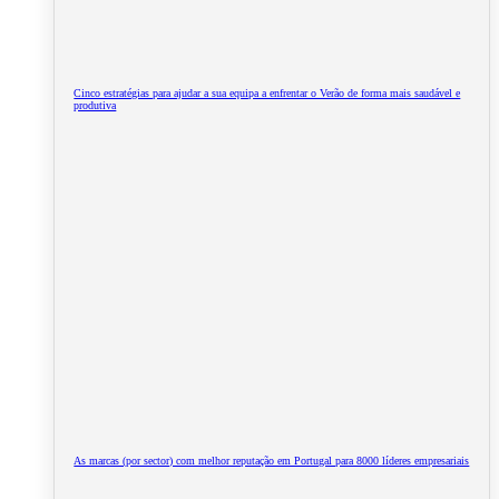
Cinco estratégias para ajudar a sua equipa a enfrentar o Verão de forma mais saudável e
produtiva
As marcas (por sector) com melhor reputação em Portugal para 8000 líderes empresariais