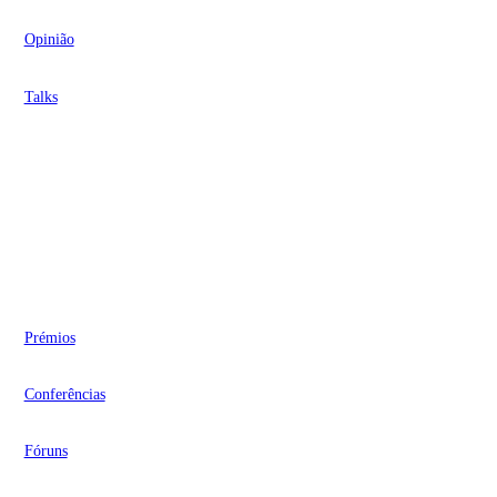
Opinião
Talks
Videocasts
Eventos
Prémios
Conferências
Fóruns