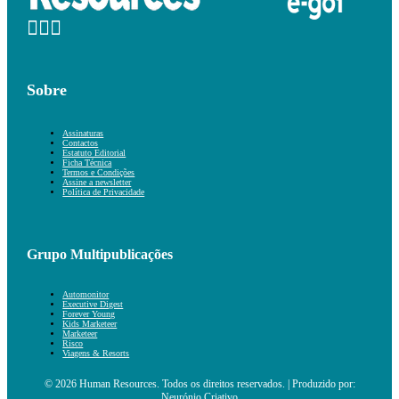
Sobre
Assinaturas
Contactos
Estatuto Editorial
Ficha Técnica
Termos e Condições
Assine a newsletter
Política de Privacidade
Grupo Multipublicações
Automonitor
Executive Digest
Forever Young
Kids Marketeer
Marketeer
Risco
Viagens & Resorts
© 2026 Human Resources. Todos os direitos reservados. | Produzido por:
Neurónio Criativo