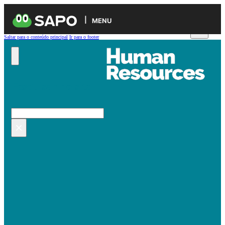
MENU
Saltar para o conteúdo principal
Ir para o footer
Pesquisar no site
Pesquisar
×