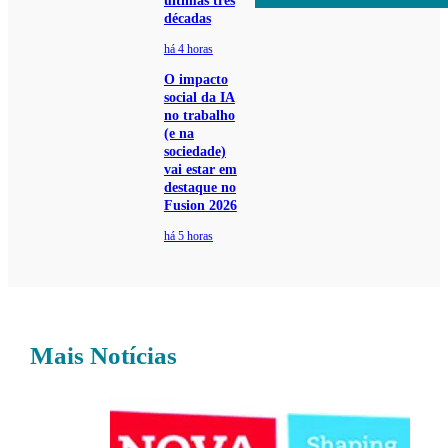
últimas três
décadas
há 4 horas
O impacto
social da IA
no trabalho
(e na
sociedade)
vai estar em
destaque no
Fusion 2026
há 5 horas
Mais Notícias