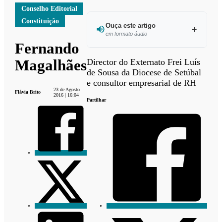
Conselho Editorial
Constituição
Ouça este artigo
em formato áudio
Fernando
Ouvir este
Magalhães
Director do Externato Frei Luís
artigo
de Sousa da Diocese de Setúbal
e consultor empresarial de RH
23 de Agosto
Flávia Brito
2016 | 16:04
Partilhar