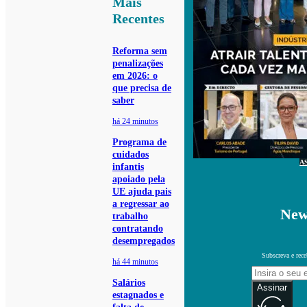
Mais
Recentes
Reforma sem
penalizações
em 2026: o
que precisa de
saber
há 24 minutos
Programa de
cuidados
A
infantis
apoiado pela
UE ajuda pais
a regressar ao
New
trabalho
contratando
desempregados
Subscreva e rece
há 44 minutos
Salários
Assinar
estagnados e