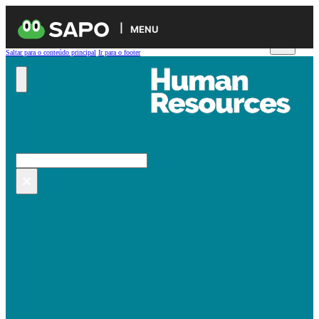
MENU
Saltar para o conteúdo principal
Ir para o footer
Pesquisar no site
Pesquisar
×