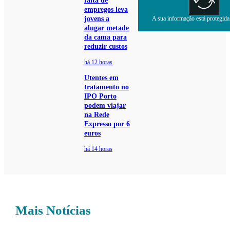
falta de
empregos leva
jovens a
A sua informação está protegida.
alugar metade
da cama para
reduzir custos
há 12 horas
Utentes em
tratamento no
IPO Porto
podem viajar
na Rede
Expresso por 6
euros
há 14 horas
Mais Notícias