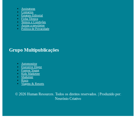
Assinaturas
Contactos
Estatuto Editorial
Ficha Técnica
Termos e Condições
Assine a newsletter
Política de Privacidade
Grupo Multipublicações
Automonitor
Executive Digest
Forever Young
Kids Marketeer
Marketeer
Risco
Viagens & Resorts
© 2026 Human Resources. Todos os direitos reservados. | Produzido por:
Neurónio Criativo