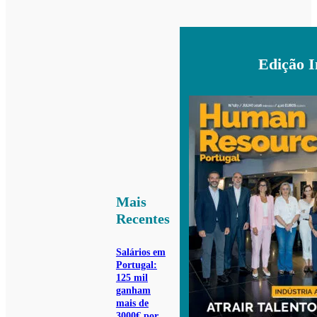
Edição 
Mais
Recentes
Salários em
Portugal:
125 mil
ganham
mais de
3000€ por