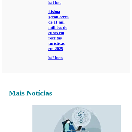
há 1 hora
Lisboa
gerou cerca
de 11 mil
milhões de
euros em
receitas
turísticas
em 2025
há 2 horas
Mais Notícias