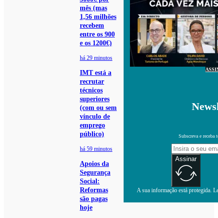
mês (mas
1,56 milhões
recebem
entre os 900
e os 1200€)
há 29 minutos
ASSI
IMT está a
recrutar
técnicos
superiores
Newsl
(com ou sem
vínculo de
emprego
público)
Subscreva e receba 
há 59 minutos
Assinar
Apoios da
Segurança
Social:
Reformas
A sua informação está protegida. Le
são pagas
hoje