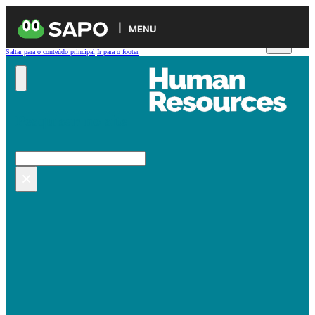
MENU
Saltar para o conteúdo principal
Ir para o footer
Pesquisar no site
Pesquisar
×