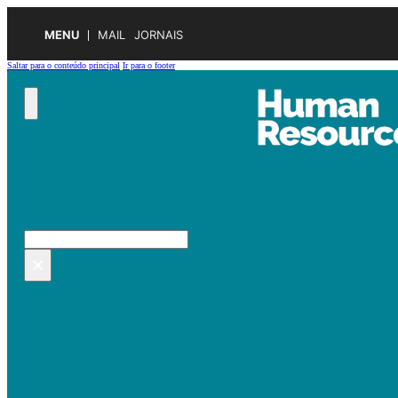
MENU
MAIL
JORNAIS
Saltar para o conteúdo principal
Ir para o footer
Pesquisar no site
Pesquisar
×