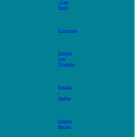
/ Case
Study
Entrevistas
Estórias
com
Propósito
Estudos
/
Análise
Eventos
Revista