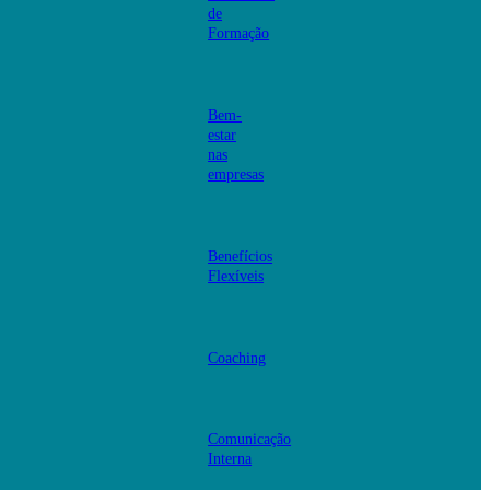
de
Formação
Bem-
estar
nas
empresas
Benefícios
Flexíveis
Coaching
Comunicação
Interna