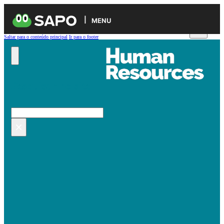
MENU
Saltar para o conteúdo principal
Ir para o footer
Pesquisar no site
Pesquisar
×