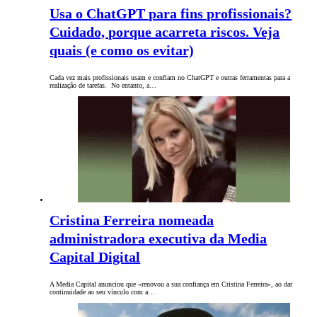
Usa o ChatGPT para fins profissionais?
Cuidado, porque acarreta riscos. Veja
quais (e como os evitar)
Cada vez mais profissionais usam e confiam no ChatGPT e outras ferramentas para a
realização de tarefas. No entanto, a…
Cristina Ferreira nomeada
administradora executiva da Media
Capital Digital
A Media Capital anunciou que «renovou a sua confiança em Cristina Ferreira», ao dar
continuidade ao seu vínculo com a…