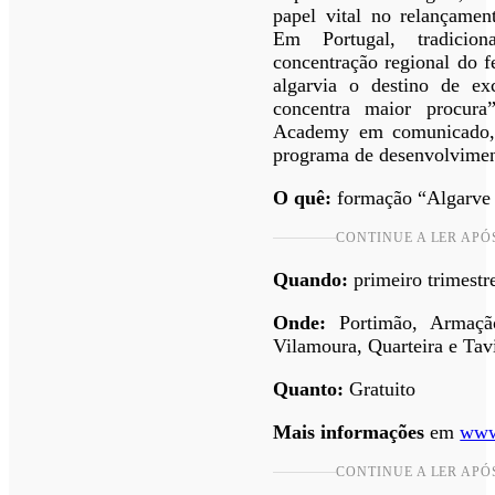
papel vital no relançame
Em Portugal, tradicion
concentração regional do 
algarvia o destino de ex
concentra maior procura
Academy em comunicado, 
programa de desenvolvimen
O quê:
formação “Algarve 
CONTINUE A LER APÓ
Quando:
primeiro trimestr
Onde:
Portimão, Armação
Vilamoura, Quarteira e Tav
Quanto:
Gratuito
Mais informações
em
www
CONTINUE A LER APÓ