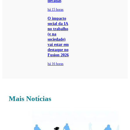
décadas
há 15 horas
O impacto
social da IA
no trabalho
(e na
sociedade)
vai estar em
destaque no
Fusion 2026
há 16 horas
Mais Notícias