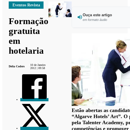
Eventos Revista
Ouça este artigo
Formação
em formato áudio
gratuita
Ouvir est
em
hotelaria
10 de Janeiro
Delta Coders
2012 | 09:58
Estão abertas as candida
“Algarve Hotels’ Art”. O
pela Talenter Academy, p
competências e promover 