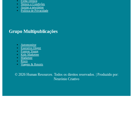
Ficha Técnica
Termos e Condições
Assine a newsletter
Política de Privacidade
Grupo Multipublicações
Automonitor
Executive Digest
Forever Young
Kids Marketeer
Marketeer
Risco
Viagens & Resorts
© 2026 Human Resources. Todos os direitos reservados. | Produzido por:
Neurónio Criativo