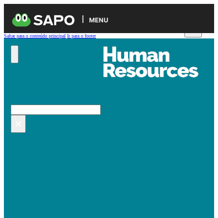
MENU
Saltar para o conteúdo principal
Ir para o footer
Pesquisar no site
Pesquisar
×