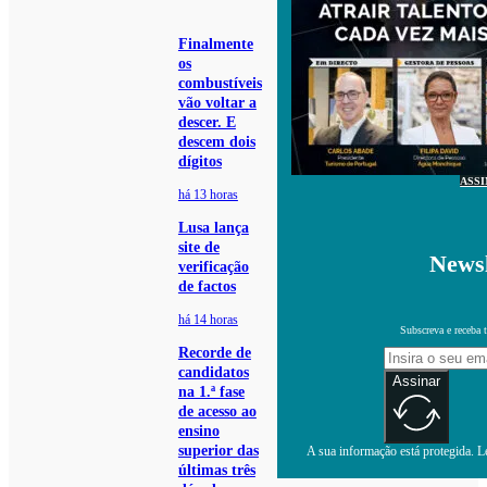
Finalmente
os
combustíveis
vão voltar a
descer. E
descem dois
dígitos
ASS
há 13 horas
Lusa lança
site de
Newsl
verificação
de factos
há 14 horas
Subscreva e receba 
Recorde de
candidatos
Assinar
na 1.ª fase
de acesso ao
ensino
superior das
A sua informação está protegida. Le
últimas três