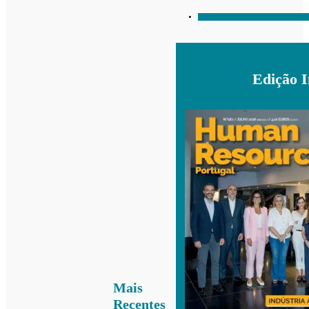
Edição 
Mais
Recentes