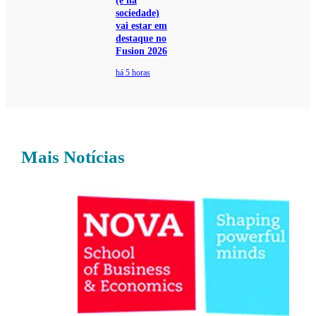
(e na
sociedade)
vai estar em
destaque no
Fusion 2026
há 5 horas
Mais Notícias