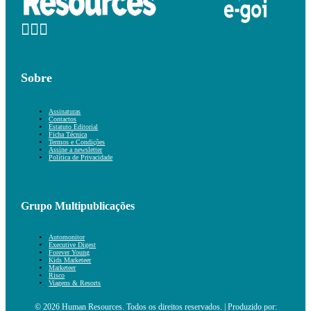
Sobre
Assinaturas
Contactos
Estatuto Editorial
Ficha Técnica
Termos e Condições
Assine a newsletter
Política de Privacidade
Grupo Multipublicações
Automonitor
Executive Digest
Forever Young
Kids Marketeer
Marketeer
Risco
Viagens & Resorts
© 2026 Human Resources. Todos os direitos reservados. | Produzido por: