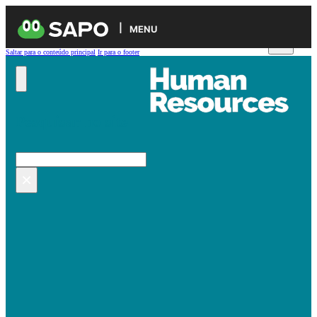
MENU
Saltar para o conteúdo principal
Ir para o footer
Pesquisar no site
Pesquisar
×