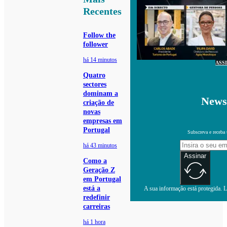
Recentes
Follow the
follower
há 14 minutos
ASS
Quatro
sectores
dominam a
Newsl
criação de
novas
empresas em
Portugal
Subscreva e receba 
há 43 minutos
Assinar
Como a
Geração Z
em Portugal
está a
A sua informação está protegida. Le
redefinir
carreiras
há 1 hora