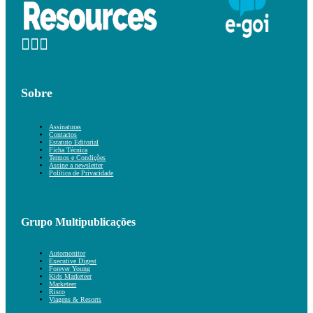
Sobre
Assinaturas
Contactos
Estatuto Editorial
Ficha Técnica
Termos e Condições
Assine a newsletter
Política de Privacidade
Grupo Multipublicações
Automonitor
Executive Digest
Forever Young
Kids Marketeer
Marketeer
Risco
Viagens & Resorts