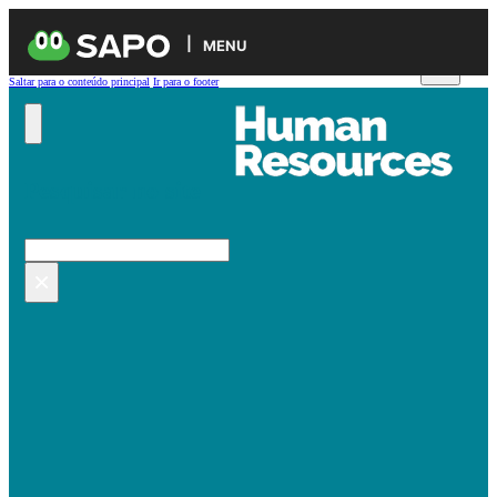
MENU
Saltar para o conteúdo principal
Ir para o footer
Pesquisar no site
Pesquisar
×