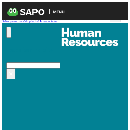
MENU
Saltar para o conteúdo principal
Ir para o footer
Pesquisar no site
Pesquisar
×