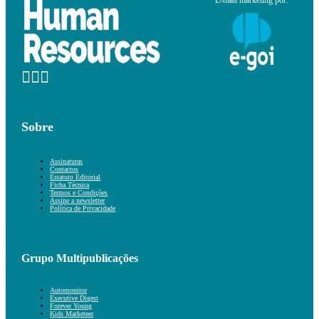
E-mail marketing por:
Sobre
Assinaturas
Contactos
Estatuto Editorial
Ficha Técnica
Termos e Condições
Assine a newsletter
Política de Privacidade
Grupo Multipublicações
Automonitor
Executive Digest
Forever Young
Kids Marketeer