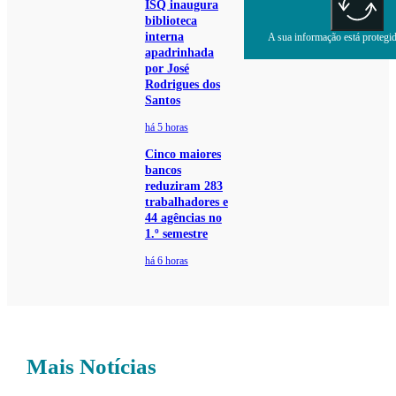
ISQ inaugura
biblioteca
interna
A sua informação está protegida
apadrinhada
por José
Rodrigues dos
Santos
há 5 horas
Cinco maiores
bancos
reduziram 283
trabalhadores e
44 agências no
1.º semestre
há 6 horas
Mais Notícias