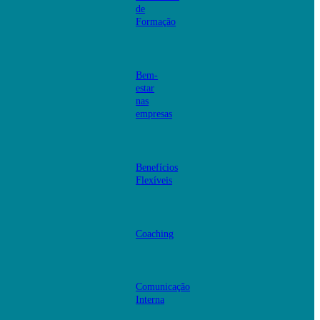
de
Formação
Bem-
estar
nas
empresas
Benefícios
Flexíveis
Coaching
Comunicação
Interna