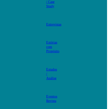
/ Case
Study
Entrevistas
Estórias
com
Propósito
Estudos
/
Análise
Eventos
Revista