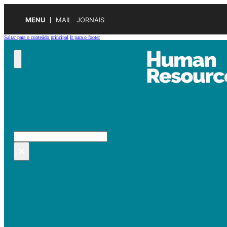
MENU
MAIL
JORNAIS
Saltar para o conteúdo principal
Ir para o footer
Pesquisar no site
Pesquisar
×