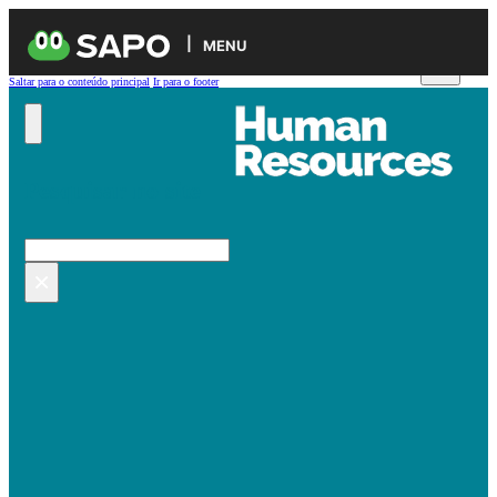
MENU
Saltar para o conteúdo principal
Ir para o footer
Pesquisar no site
Pesquisar
×