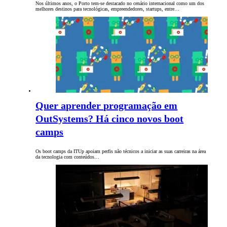
Nos últimos anos, o Porto tem-se destacado no cenário internacional como um dos
melhores destinos para tecnológicas, empreendedores, startups, entre…
Quer aprender programação em
OutSystems? Há cinco novos boot
camps
Os boot camps da ITUp apoiam perfis não técnicos a iniciar as suas carreiras na área
da tecnologia com conteúdos…