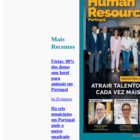
Mais
Recentes
Férias: 80%
dos donos
sem hotel
para
animais em
Portugal
há 28 minutos
Há três
municípios
em Portugal
onde o
metro
ASSI
quadrado