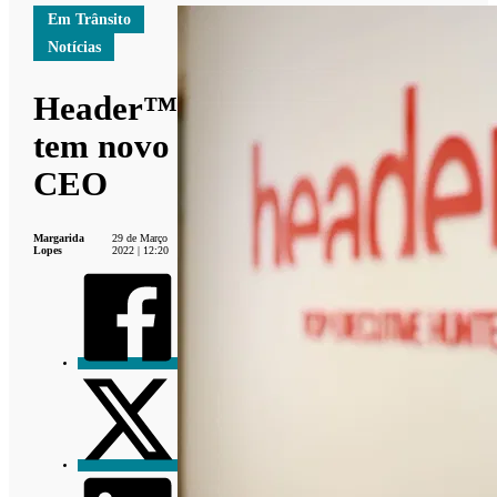
Em Trânsito
Notícias
Header™
tem novo
CEO
Margarida
29 de Março
Lopes
2022 | 12:20