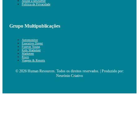
Assine a newsletter
Política de Privacidade
Grupo Multipublicações
Automonitor
Executive Digest
Forever Young
Kids Marketeer
Marketeer
Risco
Viagens & Resorts
© 2026 Human Resources. Todos os direitos reservados. | Produzido por:
Neurónio Criativo