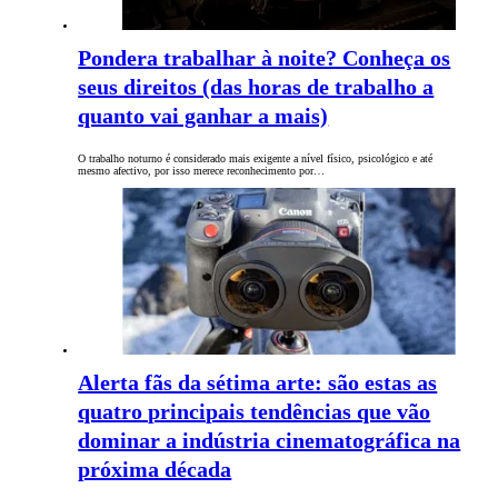
Pondera trabalhar à noite? Conheça os
seus direitos (das horas de trabalho a
quanto vai ganhar a mais)
O trabalho noturno é considerado mais exigente a nível físico, psicológico e até
mesmo afectivo, por isso merece reconhecimento por…
Alerta fãs da sétima arte: são estas as
quatro principais tendências que vão
dominar a indústria cinematográfica na
próxima década