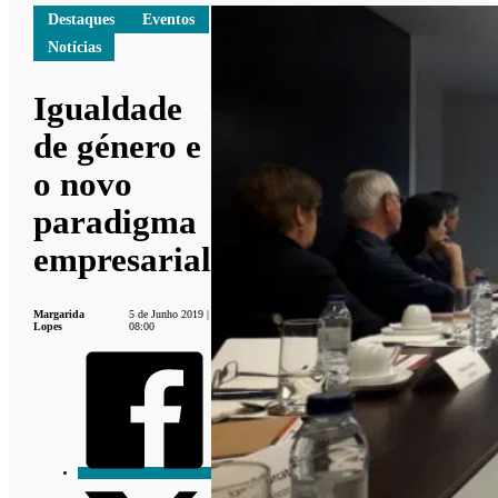
Destaques
Eventos
Notícias
Igualdade
de género e
o novo
paradigma
empresarial
Margarida
5 de Junho 2019 |
Lopes
08:00