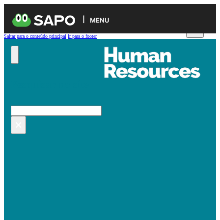
MENU
Saltar para o conteúdo principal
Ir para o footer
Pesquisar no site
Pesquisar
×