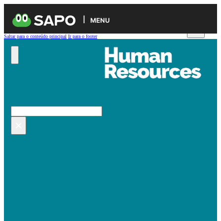
MENU
Saltar para o conteúdo principal
Ir para o footer
Pesquisar no site
Pesquisar
×