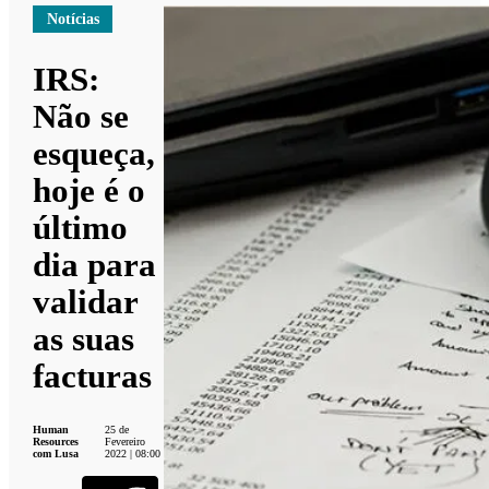
Notícias
IRS:
Não se
esqueça,
hoje é o
último
dia para
validar
as suas
facturas
Human
25 de
Resources
Fevereiro
com Lusa
2022 | 08:00