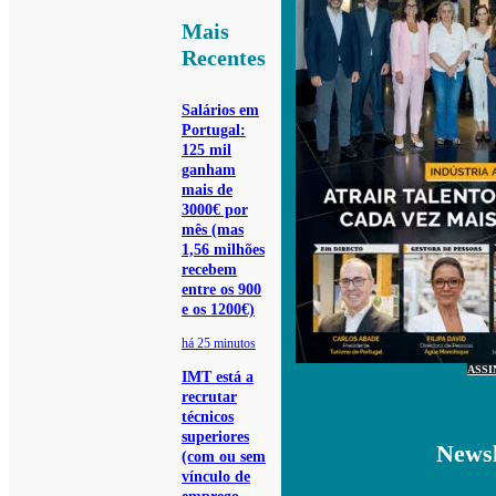
Mais
Recentes
Salários em
Portugal:
125 mil
ganham
mais de
3000€ por
mês (mas
1,56 milhões
recebem
entre os 900
e os 1200€)
há 25 minutos
ASSI
IMT está a
recrutar
técnicos
superiores
Newsl
(com ou sem
vínculo de