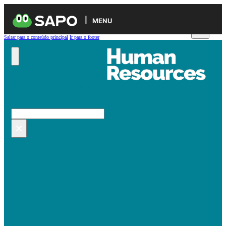
MENU
Saltar para o conteúdo principal
Ir para o footer
Pesquisar no site
Pesquisar
×