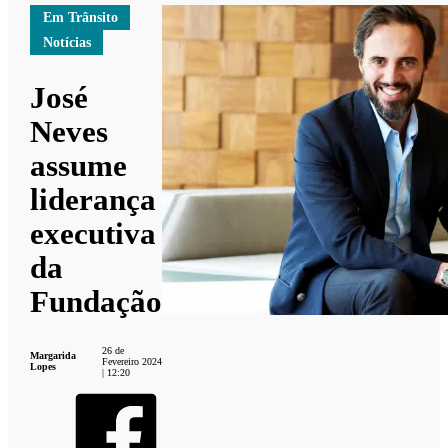
Em Trânsito
Notícias
José
Neves
assume
liderança
executiva
da
Fundação
26 de
Margarida
Fevereiro 2024
Lopes
| 12:20