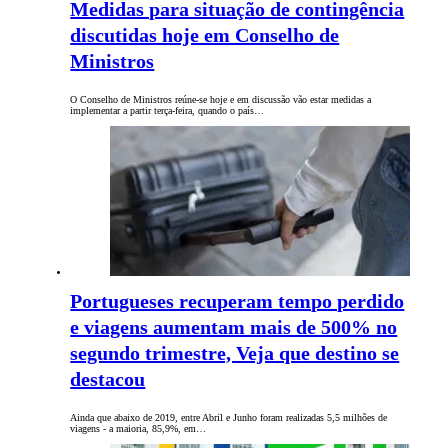
Medidas para situação de contingência
discutidas hoje em Conselho de
Ministros
O Conselho de Ministros reúne-se hoje e em discussão vão estar medidas a
implementar a partir terça-feira, quando o país…
Portugueses recuperam tempo perdido
e viagens aumentam mais de 500% no
segundo trimestre, Veja que destino se
destacou
Ainda que abaixo de 2019, entre Abril e Junho foram realizadas 5,5 milhões de
viagens - a maioria, 85,9%, em…