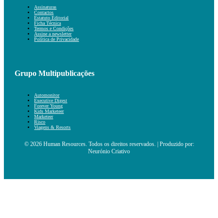
Assinaturas
Contactos
Estatuto Editorial
Ficha Técnica
Termos e Condições
Assine a newsletter
Política de Privacidade
Grupo Multipublicações
Automonitor
Executive Digest
Forever Young
Kids Marketeer
Marketeer
Risco
Viagens & Resorts
© 2026 Human Resources. Todos os direitos reservados. | Produzido por:
Neurónio Criativo