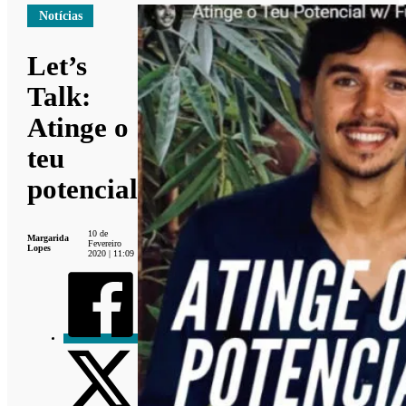
Notícias
Let’s
Talk:
Atinge o
teu
potencial
10 de
Margarida
Fevereiro
Lopes
2020 | 11:09