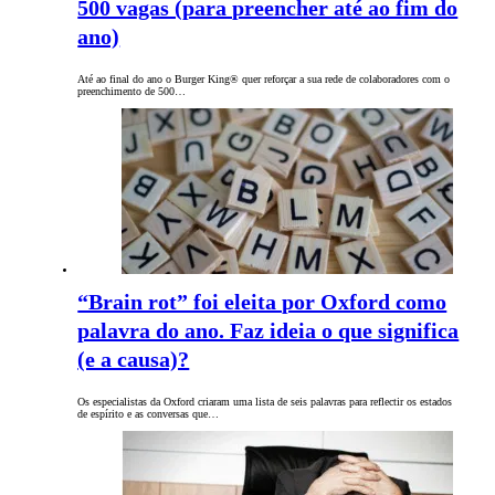
500 vagas (para preencher até ao fim do
ano)
Até ao final do ano o Burger King® quer reforçar a sua rede de colaboradores com o
preenchimento de 500…
“Brain rot” foi eleita por Oxford como
palavra do ano. Faz ideia o que significa
(e a causa)?
Os especialistas da Oxford criaram uma lista de seis palavras para reflectir os estados
de espírito e as conversas que…