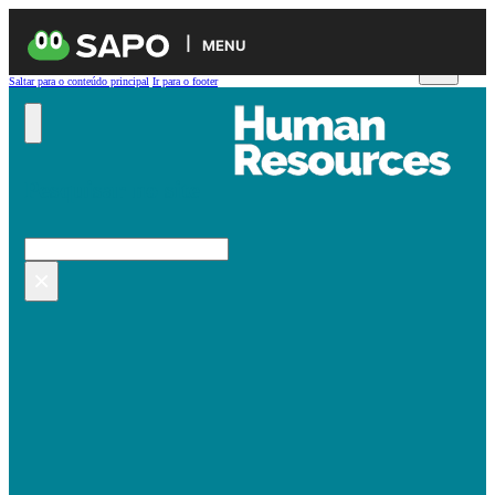
MENU
Saltar para o conteúdo principal
Ir para o footer
Pesquisar no site
Pesquisar
×