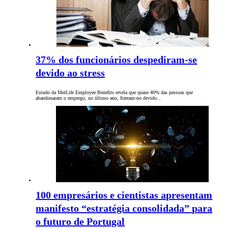
37% dos funcionários despediram-se
devido ao stress
Estudo da MetLife Employee Benefits revela que quase 40% das pessoas que
abandonaram o emprego, no último ano, fizeram-no devido…
100 empresários e cientistas apresentam
manifesto “estratégia consolidada” para
o futuro de Portugal