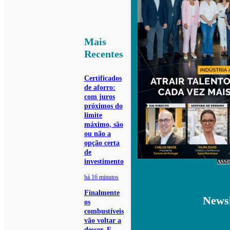
Mais
Recentes
Certificados
de aforro:
com juros
próximos do
limite
máximo, são
ou não a
opção certa
de
investimento
ASS
há 16 minutos
Finalmente
Newsl
os
combustíveis
vão voltar a
descer. E