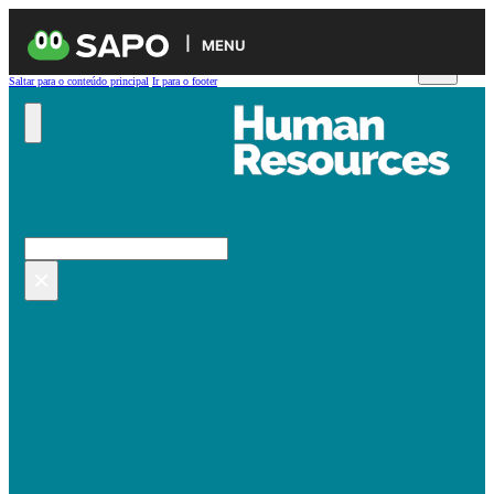
MENU
Saltar para o conteúdo principal
Ir para o footer
Pesquisar no site
Pesquisar
×