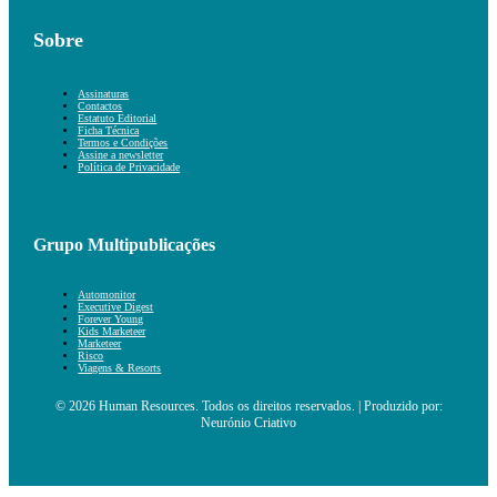
Sobre
Assinaturas
Contactos
Estatuto Editorial
Ficha Técnica
Termos e Condições
Assine a newsletter
Política de Privacidade
Grupo Multipublicações
Automonitor
Executive Digest
Forever Young
Kids Marketeer
Marketeer
Risco
Viagens & Resorts
© 2026 Human Resources. Todos os direitos reservados. | Produzido por:
Neurónio Criativo