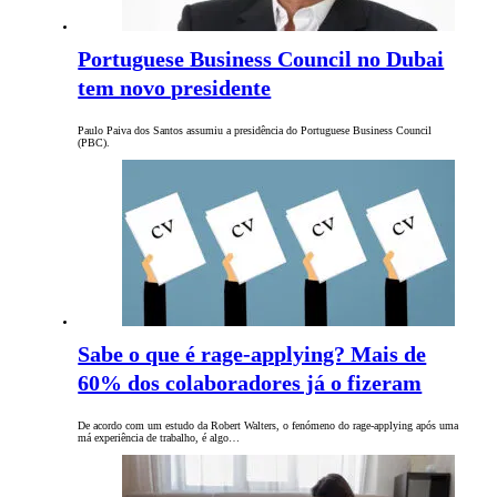
Portuguese Business Council no Dubai
tem novo presidente
Paulo Paiva dos Santos assumiu a presidência do Portuguese Business Council
(PBC).
Sabe o que é rage-applying? Mais de
60% dos colaboradores já o fizeram
De acordo com um estudo da Robert Walters, o fenómeno do rage-applying após uma
má experiência de trabalho, é algo…