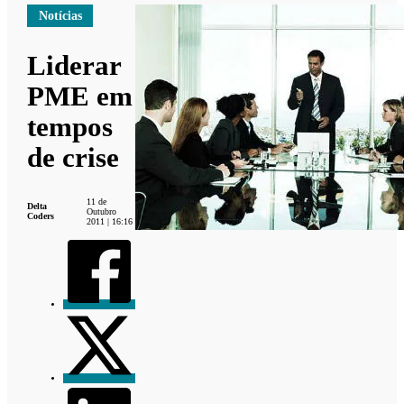
Notícias
Liderar
PME em
tempos
de crise
11 de
Delta
Outubro
Coders
2011 | 16:16