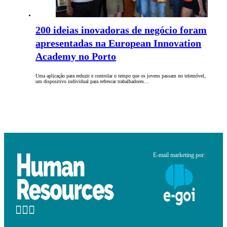
200 ideias inovadoras de negócio foram
apresentadas na European Innovation
Academy no Porto
Uma aplicação para reduzir e controlar o tempo que os jovens passam no telemóvel,
um dispositivo individual para refrescar trabalhadores…
E-mail marketing por: