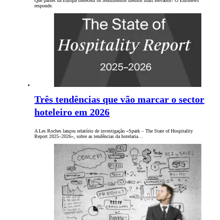
Que países na Europa oferecem os rendimentos médios mais elevados? O Euronews
responde.
Três tendências que vão marcar o sector
hoteleiro em 2026
A Les Roches lançou relatório de investigação «Spark – The State of Hospitality
Report 2025–2026», sobre as tendências da hotelaria…