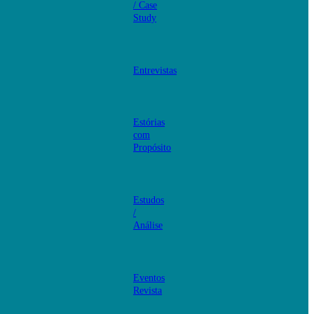
/ Case
Study
Entrevistas
Estórias
com
Propósito
Estudos
/
Análise
Eventos
Revista