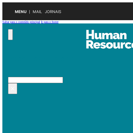
MENU
MAIL
JORNAIS
Saltar para o conteúdo principal
Ir para o footer
Pesquisar no site
Pesquisar
×