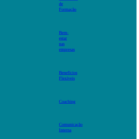
de
Formação
Bem-
estar
nas
empresas
Benefícios
Flexíveis
Coaching
Comunicação
Interna