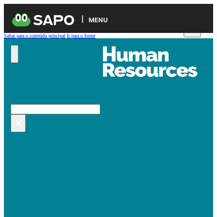
MENU
Saltar para o conteúdo principal
Ir para o footer
Pesquisar no site
Pesquisar
×