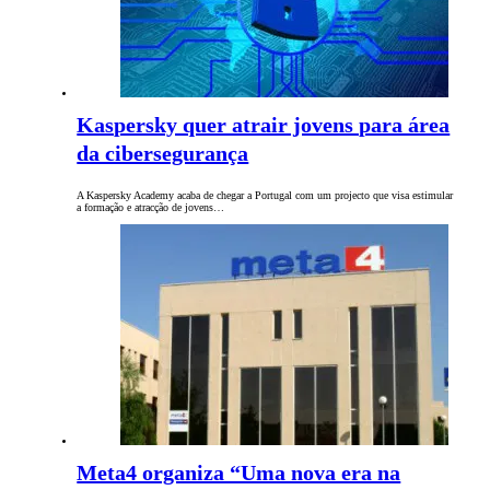
Kaspersky quer atrair jovens para área
da cibersegurança
A Kaspersky Academy acaba de chegar a Portugal com um projecto que visa estimular
a formação e atracção de jovens…
Meta4 organiza “Uma nova era na