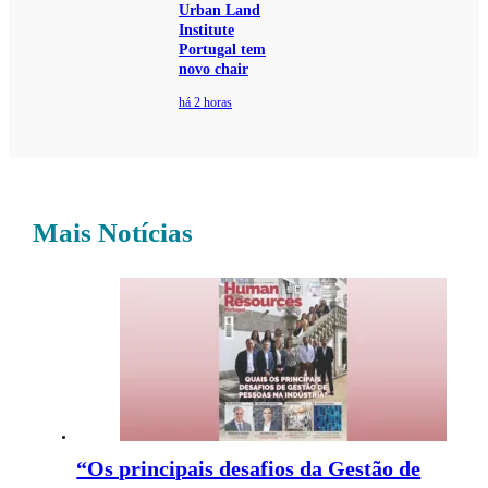
Urban Land
Institute
Portugal tem
novo chair
há 2 horas
Mais Notícias
“Os principais desafios da Gestão de