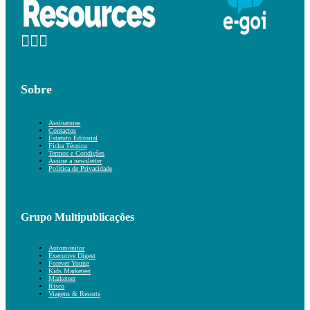
Sobre
Assinaturas
Contactos
Estatuto Editorial
Ficha Técnica
Termos e Condições
Assine a newsletter
Política de Privacidade
Grupo Multipublicações
Automonitor
Executive Digest
Forever Young
Kids Marketeer
Marketeer
Risco
Viagens & Resorts