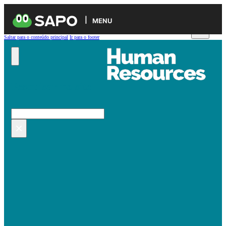
MENU
Saltar para o conteúdo principal
Ir para o footer
Pesquisar no site
Pesquisar
×