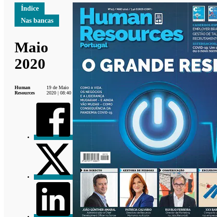
Índice
Nas bancas
Maio
2020
Human
19 de Maio
Resources
2020 | 08:40