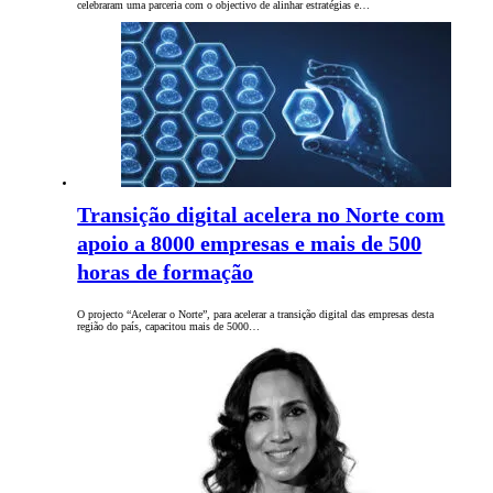
celebraram uma parceria com o objectivo de alinhar estratégias e…
Transição digital acelera no Norte com
apoio a 8000 empresas e mais de 500
horas de formação
O projecto “Acelerar o Norte”, para acelerar a transição digital das empresas desta
região do país, capacitou mais de 5000…