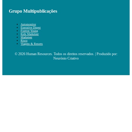
Grupo Multipublicações
Automonitor
Executive Digest
Forever Young
Kids Marketeer
Marketeer
Risco
Viagens & Resorts
© 2026 Human Resources. Todos os direitos reservados. | Produzido por:
Neurónio Criativo