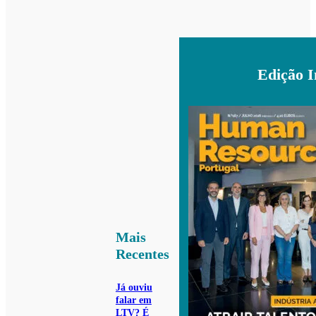
Edição 
Mais
Recentes
Já ouviu
falar em
LTV? É