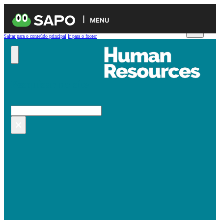
MENU
Saltar para o conteúdo principal
Ir para o footer
Pesquisar no site
Pesquisar
×