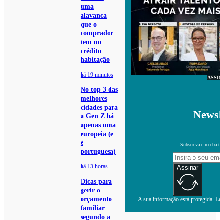
uma
alavanca
que o
comprador
tem no
crédito
habitação
há 19 minutos
ASSI
No top 3 das
melhores
cidades para
Newsl
a Gen Z há
apenas uma
europeia (e
é
Subscreva e receba 
portuguesa)
há 13 horas
Assinar
Dicas para
gerir o
orçamento
A sua informação está protegida. Le
familiar
segundo a