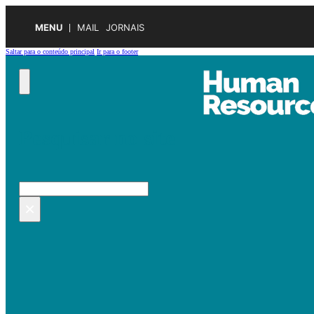
MENU
MAIL
JORNAIS
Saltar para o conteúdo principal
Ir para o footer
Pesquisar no site
Pesquisar
×