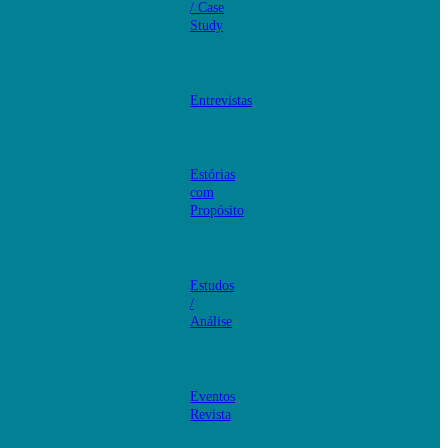
/ Case
Study
Entrevistas
Estórias
com
Propósito
Estudos
/
Análise
Eventos
Revista