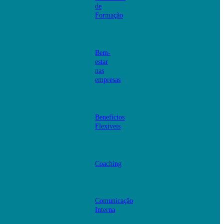
de
Formação
Bem-
estar
nas
empresas
Benefícios
Flexíveis
Coaching
Comunicação
Interna