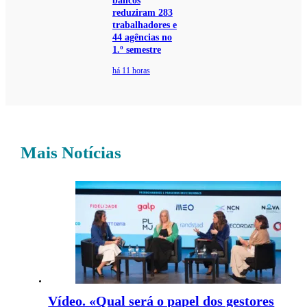
bancos
reduziram 283
trabalhadores e
44 agências no
1.º semestre
há 11 horas
Mais Notícias
Vídeo. «Qual será o papel dos gestores