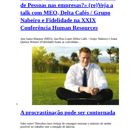
de Pessoas nas empresas?» (re)Veja a
talk com MEO, Delta Cafés / Grupo
Nabeiro e Fidelidade na XXIX
Conferência Human Resources
Ana Gama Marques (MEO), Ana Rita Lopes (Delta Cafés / Grupo Nabeiro) e Joana
Queiroz Ribeiro (Fidelidade) foram as convidadas…
A procrastinação pode ser contornada
Sabe como? Descubra cinco formas de conseguir executar o máximo de tarefas
possível no trabalho sem a tentação de adiá-las.