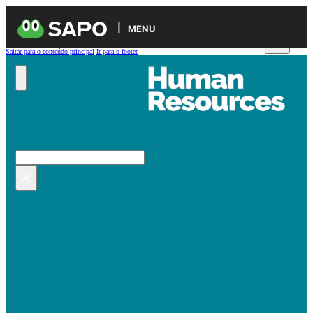
MENU
Saltar para o conteúdo principal
Ir para o footer
Pesquisar no site
Pesquisar
×