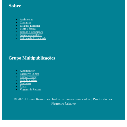
Sobre
Assinaturas
Contactos
Estatuto Editorial
Ficha Técnica
Termos e Condições
Assine a newsletter
Política de Privacidade
Grupo Multipublicações
Automonitor
Executive Digest
Forever Young
Kids Marketeer
Marketeer
Risco
Viagens & Resorts
© 2026 Human Resources. Todos os direitos reservados. | Produzido por:
Neurónio Criativo