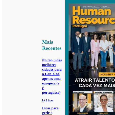
Mais
Recentes
No top 3 das
melhores
cidades para
a Gen Z há
apenas uma
europeia (e
é
portuguesa)
há 1 hora
Dicas para
gerir o