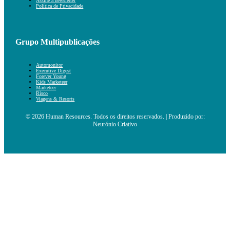
Assine a newsletter
Política de Privacidade
Grupo Multipublicações
Automonitor
Executive Digest
Forever Young
Kids Marketeer
Marketeer
Risco
Viagens & Resorts
© 2026 Human Resources. Todos os direitos reservados. | Produzido por:
Neurónio Criativo