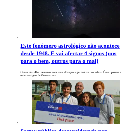
Este fenómero astrológico não acontece
desde 1948. E vai afectar 4 signos (uns
para o bem, outros para o mal)
O mês de Julho iniciou-se com uma alteração significativa nos astros: Úrano passou a
estar no signo de Gémeos, um…