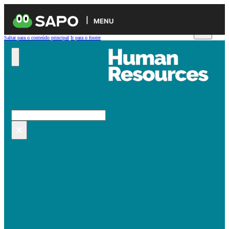
MENU
Saltar para o conteúdo principal
Ir para o footer
Pesquisar no site
Pesquisar
×